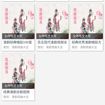
淮剧《父子情仇》下集
断桥
27 淮剧牙痕记上集01
17 淮剧一江春水向东
淮剧票友江如龙朱粉贵
《告状》选段 原上海烽
剧 01
秀英演唱1962年录音
淮剧-宝莲灯-第6场惊梦
淮剧合作-探寒窑-选段
陈芳淮剧《金水桥》全
淮剧 慈母泪 裔小萍 梁
29
小淮剧《婆媳泪》
敏、凌桂泉
凤演唱
淮剧，又名江淮戏、
淮剧《高原雪魂－孔繁
淮剧 春月奇情 01盐城
5 淮剧伴奏秦雪梅吊
明投亲全剧盐射淮版
望 原唱陈明矿
状告马洪为富不仁 马秀
淮剧《父子情仇》中集
王志豪李如意
28 淮剧牙痕记上集02
流下吾晨杨素萍
看罢榜文心高兴
火淮剧团谢艳霞1959年
21 淮剧《空门贤媳》全
淮剧《蔡金莲》选段
遇仙-吉艺柏华
马秀英扮陈氏陈丽娟扮
剧
锦忠 03
30
小淮剧《星期天》
28
小淮剧《良心》
淮剧《断桥》王锦宜-秦
淮戏，是一种古老的
森》全场
市淮剧团
孝 吊孝 原唱王锦宜
12 淮剧《恩娶义嫁》全
淮剧伴奏 父母大人一世
英
淮剧《父子状元》建湖
王志豪李如意
29 淮剧牙痕记上集03
18 淮剧《千古韩非》
淮剧票友江如龙朱粉贵
淮剧《告御状》选段王
剧 02
《滚板告状》徐少成筱
淮剧-宝莲灯-第7场劈山
王宝钏
淮剧 1981年《哑女告
淮剧 荆钗记 见娘 梁伟
31
小淮剧《大过关》
29
小淮剧《婆媳泪》
玉莲-李华
地方戏曲剧种，源于
淮剧《孟丽君》赏春
淮剧《卖油郎与花魁
淮剧 春月奇情 02盐城
6 淮剧伴奏秦雪梅吊
剧盐建淮版
苦 原唱陈德林
淮剧 戴金花淮剧专场 珍
淮剧
王志豪李如意
30 淮剧牙痕记下集01
19 淮剧故乡行
送夫
志豪演2003年
22 淮剧《空门贤媳》全
惠春演唱
救母-吉艺刘德明
淮剧讲堂戏剧直播-太阳
状》全剧 上淮版
平 裔小萍 秦玉莲
32
淮剧杀子判（上）梁
30
小淮剧《星期天》
清代江苏省盐城市和
陈娟、陈芳
女》全剧
市淮剧团
孝 劝父 原唱王锦宜
13 淮剧《深渊》全剧盐
淮剧伴奏 告御状 耳听得
珠塔选场 三赠
淮剧《骨肉冤》
王志豪孙桂标
31 淮剧牙痕记下集03
20 淮剧《金龙与蜉
淮剧票友江羊珍 皮破肉
淮剧《古城烽火》选段
剧 03
淮剧《蔡金莲》选段马
淮剧-宝砚记-上-射阳淮
花-梁国英
淮剧 安寿保 全剧
淮剧 三年来 裔小萍演唱
锦忠裔小萍等
31
小淮剧《大过关》
戏曲部落网收录分享 戏
阜宁县，发祥于近现
淮剧《孟丽君》游上
淮剧《吴承恩》全场淮
淮剧 春月奇情 03盐城
7 淮剧伴奏王九娘带
建淮版
金殿上一声宣召 原唱徐
淮剧 金水桥片段 筱海红
淮剧《合同记》上集
王志豪孙桂标
32 淮剧秦香莲全场3
蝣》全剧
绽痛难忍
周筱芳演唱
23 淮剧《合同记》全剧
秀英演唱-2016上海戏
剧团翟学凡
淮剧老版-秦香莲-女审-
淮剧 宝连灯 全剧
淮剧 王昭君万里江山万
33
淮剧杀子判（下）梁
32
淮剧杀子判（上）梁
迷朋友的乐园！(戏曲部
代的上海市，现流行
林 陈芳饰演孟丽君
安市淮剧团
市淮剧团
路前面走 原唱陈德林
14 淮剧《皇后易嫁》全
德林
程少楠朱菁华1961年南
淮剧《合同记》下集
33 淮剧秦香莲全场2
21 小淮剧《大过关》
淮剧票友江羊珍 郑板桥
淮剧《古城烽火-母子
01
全场戏,全本戏
全场戏,全本戏
全场戏,全本戏
剧台播出
淮剧-宝砚记-下-射阳淮
选场-乔艳红荣光辉-淮
淮剧 宝玉哭灵
里秀 裔小萍唱
锦忠裔小萍等
锦忠裔小萍等
落网收录分享 戏迷朋友
于江苏省、上海市和
淮剧《孟丽君》一夕
淮剧《深宫求子》全剧
淮剧 春月奇情 04盐城
黄素萍
剧盐射准版
淮剧伴奏 告御状 请万岁
北汇演
淮剧《腊月雷》
34 淮剧探寒窑
22 淮剧珍珠塔选场花
叙怀抱
会》淮调周筱芳李凤霞
24 淮剧《合同记》全剧
剧情：
剧情：陈澄淮剧板桥应
剧情：淮剧《爱情的审
淮剧《蔡金莲告状》徐
剧团翟学凡
安市淮剧团-
淮剧经典唱段100首
苏北现代淮剧视频全
经典优秀淮剧唱段大
淮剧 春草闯堂 全剧
淮剧 吴汗三杀 我的驸马
34
现代淮剧《血战刘老
33
淮剧杀子判（下）梁
的乐园！)
安徽省部分地区。
了却三年愁 王玲玲、
(江淮版)陈明矿王萍邱
市淮剧团
8 淮剧卡拉OK 吴承恩
15 淮剧《珍珠塔》全剧
坐金殿容臣奏表 原唱徐
淮剧 女审 边关不断遭兵
淮剧《腊月雷》淮安淮
35 淮剧珍珠塔1
园会祁五沈翠娥李巧
淮剧票友李梅铭荣十年
李玉花女儿
02
集
全
类别：淮剧戏曲大全
类别：淮剧戏曲大全
类别：淮剧戏曲大全
试
判》王德春
佩华演唱mp3
淮剧-宝玉哭灵-武丽娟
淮剧老版-秦香莲-铡美-
淮剧 打金枝 闯宫 陈明
啊 裔小萍唱
庄》上
锦忠裔小萍等
戏曲部落网收录分享 戏
陈芳
小样
淮剧 打金枝 选段裔小萍
七十二变 呼来且演唱
江淮版
德林
燹 1959年录音 筱文艳
剧
36 淮剧打金枝全场下
云
不见亲娘面
淮剧《红珊瑚》第1场
25 淮剧《合同记》全剧
淮剧白蛇传
淮剧《八女投江》刘本
淮剧《蔡金莲告状-大堂
唱
陆少林筱海红-上海淮剧
淮剧，又名江淮戏、
矿 裔小萍
淮剧 吴汗三杀 一声割股
35
现代淮剧《血战刘老
34
现代淮剧《血战刘老
迷朋友的乐园！(戏曲部
淮剧《孟丽君》金殿
警世醒人淮剧《梦醒风
妹妹裔小琴演唱
9 淮剧 孟姜女 正月里
16 淮剧《秦香莲》小琵
淮剧伴奏 姑母叫我小花
淮剧 千里送京娘04 音
淮剧《兰继子讨饭》
37 现代淮剧两个公公
23 淮剧杨乃武与小白
淮剧票友李铭荣 往日里
《逼债》裔筱萍 18岁演
03
经典剧目：
淮剧白孝郎
秀
会》方素珍张云良演唱
淮剧-宝玉哭灵-周筱芳1
团-
淮戏，是一种古老的
淮剧 大悲调
裔小萍唱
庄》下
庄》上
落网收录分享 戏迷朋友
陈芳
雪夜》全场淮安市淮剧
淮剧 打经堂 主演 何小
来是新春 十二月调
琶记全剧淮淮版
郎
谱版菜籽花开一片黄 19
淮剧《狸猫换太子》上
吹牛1
38 现代淮剧两个公公
菜选场探监王芳刘凯
见娘子
唱1964年浦光淮剧团演
26 淮剧《寒窑记》全剧
淮剧的古装剧目
淮剧包公探阴山
淮剧《八女投江》选段
淮剧《蔡金莲-王文虎含
963年
淮剧老唱片-到边疆去-
地方戏曲剧种，源于
淮剧 呆哥憨妹
淮剧 裔小萍 三年来
36
小淮剧《留守娘们留
35
现代淮剧《血战刘老
的乐园！)……
淮剧《孟丽君》画像
团
山于梅英
10 淮剧伴奏济公传 往
17 淮剧《团圆之后》全
淮剧伴奏 寒来暑往 原唱
55年 筱文艳何叫天
集选场
吹牛2
39 新的淮剧两个公公
军
淮剧票友李铭荣 赵五娘
出
01
当代，仍在戏台上传
淮剧蔡金莲告状
—陈来娣
冤屈发配淮堂》刘少峰
淮剧-蔡金莲告状-徐佩
筱文艳-杨占魁-上海淮
清代江苏省盐城市和
淮剧 呆子驸马 全剧
淮剧 裔小萍 吴汉三杀
守鹅》村部 涟水淮剧团
庄》下
陈芳
淮剧《孔雀东南飞》唱
淮剧 打碗记 选段 华美
日里见贤妹 原唱戴建
剧淮淮版
裔小萍
淮剧 千里送京娘06 音
戏曲部落网收录分享 戏
吹牛3
40 淮剧探寒窑马秀英
24 淮剧王小芹见姑曾
十拜
淮剧《红珊瑚》第2场
27 淮剧《寒窑记》全剧
唱的古装剧目有戏曲
淮剧春江月
淮剧《白蛇传-合钵》李
演唱
华
剧团-
阜宁县，发祥于近现
淮剧 丁郎寻父 全剧
淮剧 裔小萍《孝灯记》
37
现代淮剧《婆婆狠媳
36
小淮剧《留守娘们留
淮剧《孟丽君》看冤
段精选(泰淮版)陈德林
琴张韵良刘少峰梁国英
民
18 淮剧《春草闯堂》全
淮剧伴奏 汗珠和着泪水
谱版兄送妹妹回家乡 19
迷朋友的乐园！(戏曲部
41 淮剧雷打忤逆子全
塔玉杯缘
淮剧票友刘扣凤范兰珍
《纵海》裔筱萍 18岁演
02
部落网收录分享 戏迷
查看更多关于戏曲部
淮剧呆子驸马
少白董红英
淮剧《陈璧娘》第二场
淮剧-蔡金莲告状-选段-
淮剧老唱片-水漫泗州-
代的上海市，现流行
淮剧 窦娥冤 全剧
卖艾汉
妇坏》
守鹅》村部
家 陈芳
黄素萍
王花兰刘正阳
11 淮剧伴奏白素贞辛
剧淮淮版
滚 原唱张红英
55年 筱文艳何叫天
落网收录分享 戏迷朋友
剧01
42 淮剧苦命小寡妇全
全场戏,全本戏
两个女婿拜年
唱1964年浦光淮剧团演
28 淮剧《寒窑记》全剧
朋友的乐园！（又名
落网收录分享 戏迷朋
戏曲专题：戏曲部落
淮剧都是赌钱惹的祸
淮剧《宝玉哭灵》孙远
吴筱凤韩小友演唱50年
探监赶解大堂会-方素珍
选段筱文艳马秀英杨占
于江苏省、上海市和
淮剧 二百五发财1
淮剧 裔小萍姐妹对唱
38
小淮剧《亲情怨》孙
37
现代淮剧《婆婆狠媳
淮剧《孟丽君》金銮
淮剧《王宝钏与薛平
淮剧 黛玉焚稿 武丽娟
与儿塔前聚首 原唱:陈
19 淮剧《芙蓉泪》全剧
淮剧伴奏 河塘搬兵 本段
淮剧 秦香莲 音谱三年来
的乐园！)
剧01
43 淮剧苦命小寡妇全
主要内容：
剧情：1
淮剧梅花奖剧
淮剧票友倪爱珍 季冬儿
出
03
经典淮剧全剧视频
《戏曲部落网收录分
友的乐园！的视频，
网收录分享 戏迷朋友
淮剧二度梅
淮剧《宝玉哭灵》张文
代录音
刘少峰
魁
安徽省部分地区。
淮剧 二百五发财2
《金殿认子》片段
桂华 张燕萍 孙鸣
妇坏》
反目 陈芳
贵》全剧下涟水淮剧团
尹训红
澄
淮淮版
原唱李进
片纸只字不回转 筱文艳
戏曲部落网收录分享 戏
剧02
44 淮剧苦命小寡妇全
类别：淮剧戏曲大全
目《小镇》全场 (江淮
跪佛殿
淮剧《红珊瑚》第7场
29 淮剧《赵五娘》全场
享 戏迷朋友的乐
请点击：戏曲部落网
的乐园！
淮剧疯婆情
俊
淮剧《陈璧娘》第六场
淮剧-沉香扇-凉亭拜父-
戏曲部落网收录分享 戏
淮剧 二百五发财3
淮剧 裔小萍梁仲平王萍
39
扬剧《清风亭》全剧
38
小淮剧《亲情怨》孙
淮剧《孟丽君》见画
搞笑幽默淮剧《小皮匠
淮剧 杜鹃山 选段 乱云
12 淮剧伴奏见阿毛 原
20 淮剧《我爱我娘》全
淮剧伴奏 怀抱着小娇儿
淮剧 王宝钏与薛平贵选
迷朋友的乐园！(戏曲部
剧03
45 淮剧空门贤媳全剧
版)陈澄、陈明矿
淮剧经典唱段100首包
戏曲部落网收录分享 戏
《审妹》裔筱萍 18岁演
01
园！》）、戏曲部落
收录分享 戏迷朋友的
淮剧骨肉冤
淮剧《菜仔花开一片
吴筱凤韩小友演唱50年
武丽娟-韦金根-韩根宝1
迷朋友的乐园！(戏曲部
淮剧 公公求儿媳不要脸
《白蛇转》断桥
40
淮剧《李三娘》全剧
桂华 张燕萍 孙鸣 凌炳
像 陈芳