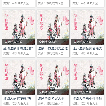
淮剧 杨占魁筱惠春《孟
陈澄
张云良
感天动地
仇》全场
场
曲部落网收录分享 戏
剧大全视频
全
全
类别：淮剧戏曲大全
类别：淮剧戏曲大全
类别：淮剧戏曲大全
子》全剧上淮版
灵 本段原唱张文俊
汇演《牙痕记》武丽娟
淮剧《蔡金莲告状》建
陈德林黄素萍周桂珍
9 江苏地方戏曲淮剧
6 女审淮剧1960
网收录分享 戏迷朋友
淮剧票友龚年粉倪巧桂
国英演2003年
全剧 02
丽君》选段
淮剧-板桥应试-泰州市
淮剧磁带-杨家将-夜思
迷朋友的乐园！)
21
淮剧《岳母刺字》全
20
现代淮剧《疯娘情》
淮剧《春风吹开花烂
2 淮剧《孟姜女》全剧
淮剧伴奏 病卧寒窑身受
饰演李氏
湖淮剧
珍珠塔全剧高春林周
10 淮剧雷打忤逆子全
7 淮剧王玉莲吴汉杀
的乐园！
名儿早已传郡外
淮剧《告御状》第1场
12 淮剧《苦命小寡妇》
戏曲部落网收录分享
淮剧《爱情的审判》选
淮剧团
陈德林
剧（徐桂芳顾少春裴筱
感天动地
漫》指导顾晓燕
3 淮剧《孟丽君》全剧
苦
1992年淮剧 卖油郎与花
淮剧《蔡金莲告状》泰
凤英主演
剧02
11 淮剧梁祝全剧01
妻陈澄
戏曲名称：
戏曲部落
淮剧票友龚年粉铜台别
《见娘》选段 1 原上海
全剧 03
戏迷朋友的乐园！(戏
段筱文艳梁伟平演唱
淮剧-宝剑记-陈澄陈明
淮剧磁带-余太君闯宫-
芬）1960年
21
淮剧《岳母刺字》全
淮剧《打金枝》下
江淮版
淮剧伴奏 蔡金莲跪公堂
魁-陈德林 青竹扁担软抽
州淮剧
12 淮剧梁祝全剧02
曲部落网收录分享 戏
8 淮剧磨盘记全剧
网收录分享 戏迷朋友
淮剧票友龚年粉周荣兔
烽火淮剧团谢艳霞臧道
13 淮剧《麻将泪》全剧
淮剧《拔兰花》选段
矿-江苏省淮剧团1
华美琴
22
淮剧《河塘搬兵》雅
剧（徐桂芳顾少春裴筱
淮剧《打金枝》选段-裔
4 淮剧《疯婆情》全剧
斗胆告状 原唱刘素华
抽
迷朋友的乐园！)……
淮剧《打金枝》选场
13 淮剧苦命的晚娘全
9 现代淮剧《小小村
的乐园！
兄妹双双乐逍遥
纯1959年
01
《春二三月景如画》高
淮剧-宝剑记-陈澄陈明
淮剧磁带-鱼花泪-马秀
芝 何小山等
芬）1960年
小琴演唱
盐射淮版
淮剧伴奏 曾记你从小生
濒临失传的演奏绝技 五
淮剧《打龙袍》
剧01
14 淮剧寒窑记全剧01
官》射阳县淮剧团翟
视频地址：
戏曲部落
淮剧票友龚牛林 断挢会
淮剧《告御状》第1场
14 淮剧《麻将泪》全剧
春林演唱
矿-江苏省淮剧团2
英
23
淮剧《牙痕记》选段
22
淮剧河塘搬兵 雅芝
淮剧《打碗记》
5 淮剧《苦命的晚娘》
来人品好 原唱陈德林 黄
音连弹
淮剧《大登殿》
15 淮剧蔡金莲告状全
学凡
网收录分享 戏迷朋友
见许郎面
《见娘》选段 2 原上海
02
淮剧《白罗衫》片段
淮剧-宝剑记-二杀-陈澄
淮剧大悲调-状元与乞
马秀英、裔小萍、梁伟
何小山等
淮剧《大洪流》全剧上
全场戏,全本戏
全场戏,全本戏
全场戏,全本戏
全剧
素萍
滑稽淮剧《游击夫妻》1
淮剧《恩仇记》淮安淮
剧01
16 晰淮剧太阳花陈澄
10 淮剧十把穿金扇全
的乐园！
淮剧票友龚牛林 十九年
烽火淮剧团谢艳霞臧道
15 淮剧《麻将泪》全剧
《井会赠衫》韩小友施
陈明矿
丐-选段柏华
平、梁仲平、张华、赵
23
淮剧《牙痕记》选段
海淮剧团演出
剧情：
剧情：淮剧《咬脐郎》
剧情：淮剧 白虎堂 下半
超清淮剧伴奏淮剧伴
淮剧下载淮剧大全淮
江苏淮剧名家名段大
6 淮剧《半车老师》全
淮剧伴奏 呈上一尊寿星
韩小友施燕萍商小萍19
剧
陈芳陈明矿王萍邱小
17 淮剧哑女全剧
剧 11 淮剧《一家人》
淮剧票友龚牛林周荣兔
纯1959年
03
月娥演唱
淮剧-宝莲灯-第1场圣母
淮剧戴金花梦圆舞台淮
国辉
马秀英、裔小萍、梁伟
淮剧《大庙会》董爱玲
唱学习视频
剧视频全场
全
类别：淮剧戏曲大全
类别：淮剧戏曲大全
类别：淮剧戏曲大全
《李三娘》全剧(江淮
场 何双林武丽娟王仲卿
剧盐淮版
老
91年演出
淮剧《二度梅》
祥主演
18 淮剧小白菜全剧
2015年
锡剧 后园会
淮剧《告御状》第1场
16 淮剧《麻将泪》全剧
淮剧《白蛇转》选场
思凡-张雪周建文
剧会裔小萍
24
淮剧老唱片《罗英访
平、梁仲平、张华、赵
赵新贵刘少峰赵小秋演
版)王萍
张燕萍演唱
超清淮剧伴奏淮剧伴
7 淮剧《雷打忤逆子》
淮剧伴奏 打竹板 原唱陈
滑稽淮剧《游击夫妻》2
淮剧《二度梅》上集
19 淮剧父女情仇上
12 淮剧《蔡金莲告
淮剧票友管玉红 文儿梦
《见娘》选段 3 原上海
04
《游湖》王少春黄淑萍
淮剧-宝莲灯-第2场仙凡
淮剧电视剧-杨大结娶
贤》高春林周凤英演唱
国辉
唱1961年录音
淮剧《马前泼水》全剧
淮剧 白蛇后传 禅堂认父
唱学习视频最新内
1 淮剧伴奏梁祝 十八
全剧
德林
韩小友施燕萍商小萍19
淮剧《二度梅》下集
20 淮剧半夜夫妻全剧
状》全剧1
中一声亲娘喊
烽火淮剧团谢艳霞1959
17 淮剧《姐夫小姨上错
洪小玲等演唱
联姻-张雪周建文
妻-选段-惊闻大结路遇
25
现代淮剧《狠心的晚
24
淮剧老唱片《罗英访
淮剧《呆子驸马》全本
(泰淮版)陈德林陈澄
陆文虎
容：
相送 原唱戴建民
8 淮剧《为儿为女》全
淮剧伴奏 大厅上灯火辉
91年演出
淮剧《二度梅》中集
01
21 淮剧白蛇传全剧01
13 淮剧《北秦庄之
淮剧票友管玉红 阵阵秋
年
床》全剧 01
淮剧《半边月》选段 演
淮剧-宝莲灯-第3场华山
险-裔小萍
娘》
贤》高春林周凤英演唱
戏
淮剧《卷席筒》全剧淮
淮剧 宝玉哭灵 76岁武
2 淮剧伴奏 买油条 原
剧江淮版
煌 原唱陈德林
淮剧 百鸟飞花裙 音谱贾
淮剧《二斤肉》
22 淮剧金殿认子徐登
恋》建湖县淮剧团
风折残荷
淮剧《告御状》第1场
18 淮剧《姐夫小姨上错
唱梁仲平
压顶-张雪周建文
淮剧电影版-莲花庵-片
26
淮剧老唱片《夜守花
25
现代淮剧《狠心的晚
淮剧《到边疆去》补缸
安市淮剧团
丽娟唱
唱李进
9 淮剧《王华买父》全
淮剧伴奏 大雁南飞秋风
润姑坐窗下把针线做 孙
淮剧《分裙记》下集
娣主演
23 淮剧半车老师全剧
14 淮剧孟姜女上集
淮剧票友韩春香 病卧寒
《见娘》选段 4 原上海
床》全剧 02
淮剧《宝玉哭灵》何长
淮剧-宝莲灯-第4场宿庙
段-陈德林黄素萍-
魁》陈德林 黄素萍演唱
娘》
调-筱文艳杨占魁武筱凤
淮剧《珍珠塔后传》全
淮剧 沉香扇 凉亭拜父
3 淮剧伴奏叹月思亲
剧江淮版
紧 程少樑淮剧
艳霞
淮剧《福寿图》建湖淮
01
24 淮剧半车老师全剧
15 淮剧孟姜女下集
窑身受苦
烽火淮剧团谢艳霞筱云
19 淮剧《姐夫小姨上错
秀何小山演唱
收子-周建文朱彩兰
淮剧-断桥情-范秀华
全场戏,全本戏
全场戏,全本戏
全场戏,全本戏
27
扬剧《卖樱桃》李开
26
淮剧老唱片《夜守花
演唱
剧
武丽娟韦金根韩根宝
原唱陈德林
10 淮剧《腊月雷》全剧
淮剧伴奏 东岳庙 原唱梁
淮剧 宝应淮剧团倪家凤
剧
02
25 淮剧半车老师全剧
16 淮剧一江春水向东
淮剧票友韩春香 苦命人
凤1959年
床》全剧 03
淮剧《蔡金莲》选场
淮剧-宝莲灯-第5埸二堂
淮剧公主陈澄精彩-龙楼
剧情：
剧情：陈澄淮剧《板桥
剧情：淮剧 慈母泪 裔小
敏、凌桂泉
魁》陈德林 黄素萍演唱
淮剧《到边疆去》小补
淮剧孟丽君专辑(陈
淮剧全剧名家大全
淮剧大全裔小萍全场
淮剧《五女拜寿》全剧
淮剧 春暖花魁 选段陈德
4 淮剧伴奏三年来 原
上淮版
锦忠
演唱会
淮剧《父子情仇》上集
03
26 淮剧白蛇传全剧08
流上吾晨杨素萍
坐书房
淮剧《告御状》第2场
20 淮剧《空门贤媳》全
《滚板告状》秦大宏马
舍子-蔡山河王芳
凤阁如同天上-
芳)
类别：淮剧戏曲大全
类别：淮剧戏曲大全
类别：淮剧戏曲大全
应试》全剧
萍 梁锦忠 02
28
小淮剧《良心》
27
扬剧《卖樱桃》李开
缸调-筱文艳杨占魁武筱
(淮淮版)
林黄淑萍演唱
唱 裔小萍
11 淮剧《合同记》王清
淮剧伴奏 儿行千里娘盼
淮剧 蔡金莲 音谱-头支