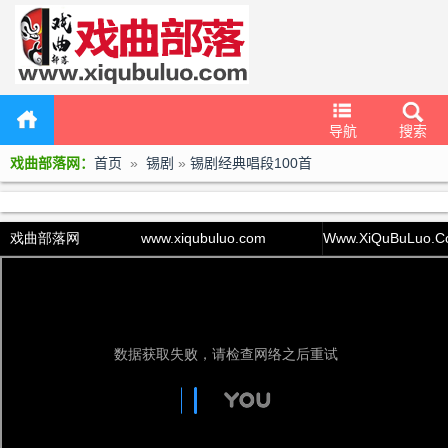
导航
搜索
戏曲部落网：
首页
»
锡剧
»
锡剧经典唱段100首