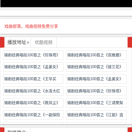
戏曲部落，戏曲视频免费分享
播放地址
优酷视频
锡剧经典唱段100首之《珍珠塔》
锡剧经典唱段100首之《双推磨》
跌雪周东亮
选段强桂珍蒋昌涌
锡剧经典唱段100首之《孟姜女》
锡剧经典唱段100首之《拔兰花》
投宿倪同芳
回忆许美霞
锡剧经典唱段100首之《王华买
锡剧经典唱段100首之《孟姜女》
父》选段周林华
四季春调过之红
锡剧经典唱段100首之《水泼大红
锡剧经典唱段100首之《珍珠塔》
袍》选段汤达
选段倪艺玲
锡剧经典唱段100首之《救风尘》
锡剧经典唱段100首之《三请樊梨
选段孟芙蓉
花》选段袁菊芬
锡剧经典唱段100首之《一副保险
锡剧经典唱段100首之《江姐》选
带》选段万建焕
段黄静慧
锡剧经典唱段100首之《红楼夜
锡剧经典唱段100首之《沙家浜》