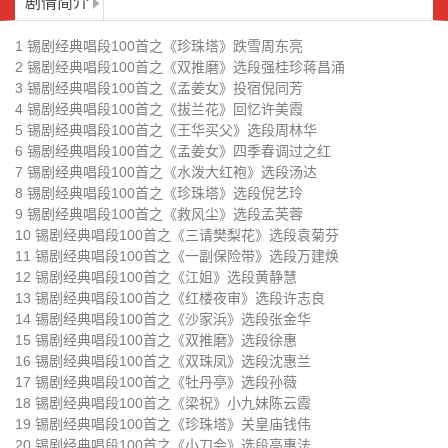
剧情简介
审》选段许志良
选段张金华
锡剧经典唱段100首之《双推磨》
锡剧经典唱段100首之《双珠凤》
1 锡剧经典唱段100首之《珍珠塔》跌雪周东亮
选段徐惠
选段沈惠兰
锡剧经典唱段100首之《牡丹亭》
锡剧经典唱段100首之《梁祝》小
2 锡剧经典唱段100首之《双推磨》选段强桂珍蒋昌涌
3 锡剧经典唱段100首之《孟姜女》投宿倪同芳
选段孙薇
九妹陈云霞
锡剧经典唱段100首之《珍珠塔》
锡剧经典唱段100首之《小刀会》
4 锡剧经典唱段100首之《拔兰花》回忆许美霞
5 锡剧经典唱段100首之《王华买父》选段周林华
关皇庙钱伟
选段高惠法
锡剧经典唱段100首之《琵琶记》
锡剧经典唱段100首之《珍珠塔》
6 锡剧经典唱段100首之《孟姜女》四季春调过之红
7 锡剧经典唱段100首之《水泼大红袍》选段汤达
选段潘佩琼
盘侄唐振华姜雪峰
锡剧经典唱段100首之《拔兰花》
锡剧经典唱段100首之《珍珠塔》
8 锡剧经典唱段100首之《珍珠塔》选段倪艺玲
9 锡剧经典唱段100首之《救风尘》选段孟芙蓉
春二三月小王彬彬
北风扑面周东亮
锡剧经典唱段100首之《海岛女民
锡剧经典唱段100首之《拔兰花》
10 锡剧经典唱段100首之《三请樊梨花》选段袁菊芬
兵》选段李桂英
选段许美霞
11 锡剧经典唱段100首之《一副保险带》选段万建焕
锡剧经典唱段100首之《红花曲》
锡剧经典唱段100首之《红色种
12 锡剧经典唱段100首之《江姐》选段黄静慧
选段倪晓芳
子》选段董云华
13 锡剧经典唱段100首之《红楼夜审》选段许志良
锡剧经典唱段100首之《红楼梦》
锡剧经典唱段100首之《沙家浜》
14 锡剧经典唱段100首之《沙家浜》选段张金华
葬花卞雁敏
选段倪同芳董云华
15 锡剧经典唱段100首之《双推磨》选段徐惠
锡剧经典唱段100首之《鉴湖女
16 锡剧经典唱段100首之《双珠凤》选段沈惠兰
侠》选段谢志英
17 锡剧经典唱段100首之《牡丹亭》选段孙薇
18 锡剧经典唱段100首之《梁祝》小九妹陈云霞
19 锡剧经典唱段100首之《珍珠塔》关皇庙钱伟
20 锡剧经典唱段100首之《小刀会》选段高惠法