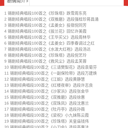
剧情简介
审》选段许志良
选段张金华
锡剧经典唱段100首之《双推磨》
锡剧经典唱段100首之《双珠凤》
1 锡剧经典唱段100首之《珍珠塔》跌雪周东亮
选段徐惠
选段沈惠兰
锡剧经典唱段100首之《牡丹亭》
锡剧经典唱段100首之《梁祝》小
2 锡剧经典唱段100首之《双推磨》选段强桂珍蒋昌涌
3 锡剧经典唱段100首之《孟姜女》投宿倪同芳
选段孙薇
九妹陈云霞
锡剧经典唱段100首之《珍珠塔》
锡剧经典唱段100首之《小刀会》
4 锡剧经典唱段100首之《拔兰花》回忆许美霞
5 锡剧经典唱段100首之《王华买父》选段周林华
关皇庙钱伟
选段高惠法
锡剧经典唱段100首之《琵琶记》
锡剧经典唱段100首之《珍珠塔》
6 锡剧经典唱段100首之《孟姜女》四季春调过之红
7 锡剧经典唱段100首之《水泼大红袍》选段汤达
选段潘佩琼
盘侄唐振华姜雪峰
锡剧经典唱段100首之《拔兰花》
锡剧经典唱段100首之《珍珠塔》
8 锡剧经典唱段100首之《珍珠塔》选段倪艺玲
9 锡剧经典唱段100首之《救风尘》选段孟芙蓉
春二三月小王彬彬
北风扑面周东亮
锡剧经典唱段100首之《海岛女民
锡剧经典唱段100首之《拔兰花》
10 锡剧经典唱段100首之《三请樊梨花》选段袁菊芬
兵》选段李桂英
选段许美霞
11 锡剧经典唱段100首之《一副保险带》选段万建焕
锡剧经典唱段100首之《红花曲》
锡剧经典唱段100首之《红色种
12 锡剧经典唱段100首之《江姐》选段黄静慧
选段倪晓芳
子》选段董云华
13 锡剧经典唱段100首之《红楼夜审》选段许志良
锡剧经典唱段100首之《红楼梦》
锡剧经典唱段100首之《沙家浜》
14 锡剧经典唱段100首之《沙家浜》选段张金华
葬花卞雁敏
选段倪同芳董云华
15 锡剧经典唱段100首之《双推磨》选段徐惠
锡剧经典唱段100首之《鉴湖女
16 锡剧经典唱段100首之《双珠凤》选段沈惠兰
侠》选段谢志英
17 锡剧经典唱段100首之《牡丹亭》选段孙薇
18 锡剧经典唱段100首之《梁祝》小九妹陈云霞
19 锡剧经典唱段100首之《珍珠塔》关皇庙钱伟
20 锡剧经典唱段100首之《小刀会》选段高惠法