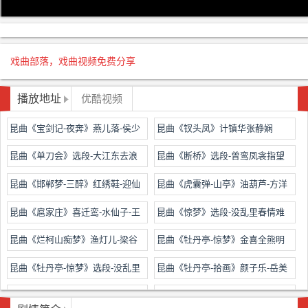
戏曲部落，戏曲视频免费分享
播放地址
优酷视频
昆曲《宝剑记-夜奔》燕儿落-侯少
昆曲《钗头凤》计镇华张静娴
奎
昆曲《单刀会》选段-大江东去浪
昆曲《断桥》选段-曾鸾凤衾指望
千叠-侯少奎
交鸳颈-梅兰芳
昆曲《邯郸梦-三醉》红绣鞋-迎仙
昆曲《虎囊弹-山亭》油葫芦-方洋
客-岳美缇
刘异龙
昆曲《扈家庄》喜迁鸾-水仙子-王
昆曲《惊梦》选段-没乱里春情难
芝泉
遣-洪雪飞
昆曲《烂柯山痴梦》渔灯儿-梁谷
昆曲《牡丹亭-惊梦》金喜全熊明
音
霞
昆曲《牡丹亭-惊梦》选段-没乱里
昆曲《牡丹亭-拾画》颜子乐-岳美
春情难遣-杨春霞
缇
昆曲《牡丹亭-寻梦》品令-叶儿黄-
昆曲《牡丹亭-游园》步步娇-醉扶