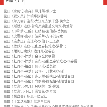
剧情简介
张洵澎
归-钱熠甘春蔚
昆曲《牡丹亭-游园》皂罗袍-好姐
昆曲《孽海记-思凡》风吹荷叶煞-
昆曲《宝剑记-夜奔》燕儿落-侯少奎
姐-钱熠甘春蔚
倪泓
昆曲《孽海记-下山》赏宫花-刘异
昆曲《棋盘会》杨凤一侯宝红
昆曲《钗头凤》计镇华张静娴
昆曲《单刀会》选段-大江东去浪千叠-侯少奎
龙
昆曲《千里送京娘》侯少奎侯爽
昆曲《墙头马上》选段-望断秋水
昆曲《断桥》选段-曾鸾凤衾指望交鸳颈-梅兰芳
昆曲《邯郸梦-三醉》红绣鞋-迎仙客-岳美缇
心情便凭难耐-俞振飞言慧珠
昆曲《桃花扇》选段-晴窗雨窗只
昆曲《天下乐-嫁妹》石榴花-方洋
昆曲《虎囊弹-山亭》油葫芦-方洋刘异龙
昆曲《扈家庄》喜迁鸾-水仙子-王芝泉
待宏才访-杨春霞蔡正仁
昆曲《铁冠图-刺虎》滚绣球-张静
昆曲《游园》选段-袅情丝吹来闲
昆曲《惊梦》选段-没乱里春情难遣-洪雪飞
昆曲《烂柯山痴梦》渔灯儿-梁谷音
娴吴双
庭院-洪雪飞
昆曲《游园惊梦》选段-原来姹紫
昆曲《游园惊梦》选段-则为你如
昆曲《牡丹亭-惊梦》金喜全熊明霞
嫣红开遍-梅兰芳
花美眷-俞振飞梅兰芳
昆曲《牡丹亭-惊梦》选段-没乱里春情难遣-杨春霞
昆曲《玉簪记-琴挑》朝元歌-前腔-
昆曲《玉簪记-琴挑》前腔-岳美悌
昆曲《牡丹亭-拾画》颜子乐-岳美缇
华文漪岳美悌
昆曲《牡丹亭-寻梦》品令-叶儿黄-张洵澎
昆曲《玉簪记-秋江》小桃红-华文
昆曲《跃鲤记-芦林》刘异龙张静
昆曲《牡丹亭-游园》步步娇-醉扶归-钱熠甘春蔚
漪岳美悌
贤
昆曲《牡丹亭-游园》皂罗袍-好姐姐-钱熠甘春蔚
昆曲《长生殿-弹词》六转-计镇华
昆曲《长生殿-惊变》泣颜回-蔡正
昆曲《孽海记-思凡》风吹荷叶煞-倪泓
仁张静娴
昆曲《孽海记-下山》赏宫花-刘异龙
昆曲《长生殿-惊变》石榴花-蔡正
昆曲《长生殿-酒楼》集贤宾-计镇
昆曲《棋盘会》杨凤一侯宝红
仁张静娴
华
昆曲《千里送京娘》侯少奎侯爽
昆曲《长生殿-哭像》叨叨令-蔡正
昆曲《墙头马上》选段-望断秋水心情便凭难耐-俞振飞言慧珠