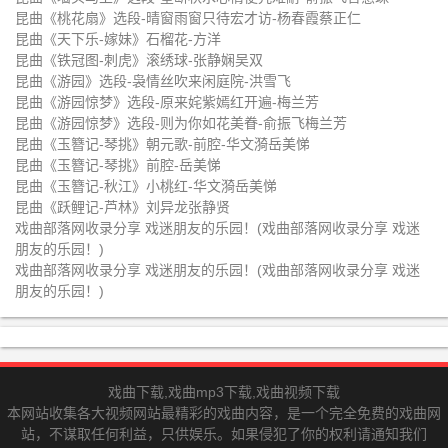
仁
昆曲《桃花扇》选段-晴窗雨窗只待宏才访-杨春霞蔡正仁
昆曲《天下乐-嫁妹》石榴花-方洋
昆曲《铁冠图-刺虎》滚绣球-张静娴吴双
昆曲《游园》选段-袅情丝吹来闲庭院-洪雪飞
昆曲《游园惊梦》选段-原来姹紫嫣红开遍-梅兰芳
昆曲《游园惊梦》选段-则为你如花美眷-俞振飞梅兰芳
昆曲《玉簪记-琴挑》朝元歌-前腔-华文漪岳美悌
昆曲《玉簪记-琴挑》前腔-岳美悌
昆曲《玉簪记-秋江》小桃红-华文漪岳美悌
昆曲《跃鲤记-芦林》刘异龙张静贤
戏曲部落网收录分享 戏迷朋友的乐园！(戏曲部落网收录分享 戏迷
朋友的乐园！)
戏曲部落网收录分享 戏迷朋友的乐园！(戏曲部落网收录分享 戏迷
朋友的乐园！)
戏曲下载,戏曲mp3下载,戏曲视频下载
本网站收集各大视频网站最精彩的戏曲内容，是一个完全免费的戏曲网
站，不谋取任何利益，只供娱乐。如果侵犯了你的权利请通知我们