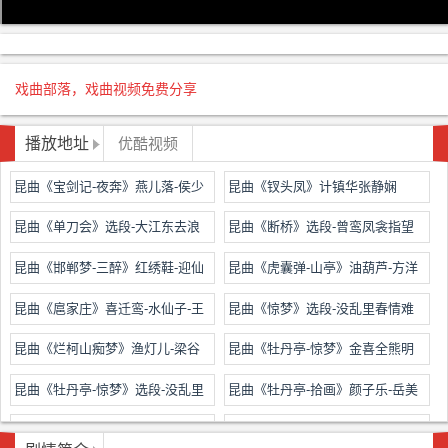
戏曲部落，戏曲视频免费分享
播放地址
优酷视频
昆曲《宝剑记-夜奔》燕儿落-侯少
昆曲《钗头凤》计镇华张静娴
奎
昆曲《单刀会》选段-大江东去浪
昆曲《断桥》选段-曾鸾凤衾指望
千叠-侯少奎
交鸳颈-梅兰芳
昆曲《邯郸梦-三醉》红绣鞋-迎仙
昆曲《虎囊弹-山亭》油葫芦-方洋
客-岳美缇
刘异龙
昆曲《扈家庄》喜迁鸾-水仙子-王
昆曲《惊梦》选段-没乱里春情难
芝泉
遣-洪雪飞
昆曲《烂柯山痴梦》渔灯儿-梁谷
昆曲《牡丹亭-惊梦》金喜全熊明
音
霞
昆曲《牡丹亭-惊梦》选段-没乱里
昆曲《牡丹亭-拾画》颜子乐-岳美
春情难遣-杨春霞
缇
昆曲《牡丹亭-寻梦》品令-叶儿黄-
昆曲《牡丹亭-游园》步步娇-醉扶