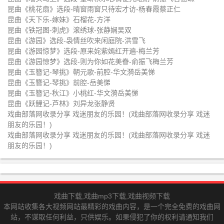
仁
昆曲《桃花扇》选段-晴窗雨窗只待宏才访-杨春霞蔡正仁
昆曲《天下乐-嫁妹》石榴花-方洋
昆曲《铁冠图-刺虎》滚绣球-张静娴吴双
昆曲《游园》选段-袅情丝吹来闲庭院-洪雪飞
昆曲《游园惊梦》选段-原来姹紫嫣红开遍-梅兰芳
昆曲《游园惊梦》选段-则为你如花美眷-俞振飞梅兰芳
昆曲《玉簪记-琴挑》朝元歌-前腔-华文漪岳美悌
昆曲《玉簪记-琴挑》前腔-岳美悌
昆曲《玉簪记-秋江》小桃红-华文漪岳美悌
昆曲《跃鲤记-芦林》刘异龙张静贤
戏曲部落网收录分享 戏迷朋友的乐园！(戏曲部落网收录分享 戏迷
朋友的乐园！)
戏曲部落网收录分享 戏迷朋友的乐园！(戏曲部落网收录分享 戏迷
朋友的乐园！)
戏曲下载,戏曲mp3下载,戏曲视频下载
本网站收集各大视频网站最精彩的戏曲内容，是一个完全免费的戏曲网
站，不谋取任何利益，只供娱乐。如果侵犯了你的权利请通知我们