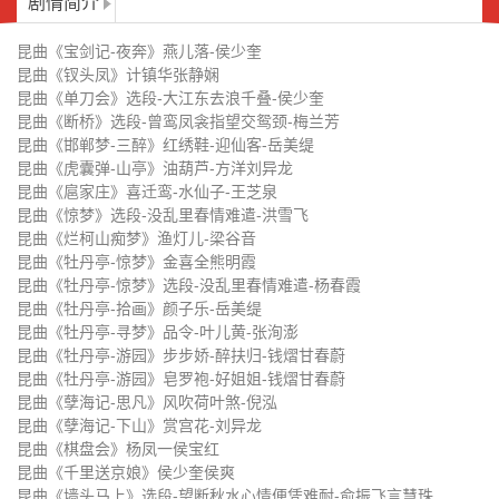
剧情简介
张洵澎
归-钱熠甘春蔚
昆曲《牡丹亭-游园》皂罗袍-好姐
昆曲《孽海记-思凡》风吹荷叶煞-
昆曲《宝剑记-夜奔》燕儿落-侯少奎
姐-钱熠甘春蔚
倪泓
昆曲《孽海记-下山》赏宫花-刘异
昆曲《棋盘会》杨凤一侯宝红
昆曲《钗头凤》计镇华张静娴
昆曲《单刀会》选段-大江东去浪千叠-侯少奎
龙
昆曲《千里送京娘》侯少奎侯爽
昆曲《墙头马上》选段-望断秋水
昆曲《断桥》选段-曾鸾凤衾指望交鸳颈-梅兰芳
昆曲《邯郸梦-三醉》红绣鞋-迎仙客-岳美缇
心情便凭难耐-俞振飞言慧珠
昆曲《桃花扇》选段-晴窗雨窗只
昆曲《天下乐-嫁妹》石榴花-方洋
昆曲《虎囊弹-山亭》油葫芦-方洋刘异龙
昆曲《扈家庄》喜迁鸾-水仙子-王芝泉
待宏才访-杨春霞蔡正仁
昆曲《铁冠图-刺虎》滚绣球-张静
昆曲《游园》选段-袅情丝吹来闲
昆曲《惊梦》选段-没乱里春情难遣-洪雪飞
昆曲《烂柯山痴梦》渔灯儿-梁谷音
娴吴双
庭院-洪雪飞
昆曲《游园惊梦》选段-原来姹紫
昆曲《游园惊梦》选段-则为你如
昆曲《牡丹亭-惊梦》金喜全熊明霞
嫣红开遍-梅兰芳
花美眷-俞振飞梅兰芳
昆曲《牡丹亭-惊梦》选段-没乱里春情难遣-杨春霞
昆曲《玉簪记-琴挑》朝元歌-前腔-
昆曲《玉簪记-琴挑》前腔-岳美悌
昆曲《牡丹亭-拾画》颜子乐-岳美缇
华文漪岳美悌
昆曲《牡丹亭-寻梦》品令-叶儿黄-张洵澎
昆曲《玉簪记-秋江》小桃红-华文
昆曲《跃鲤记-芦林》刘异龙张静
昆曲《牡丹亭-游园》步步娇-醉扶归-钱熠甘春蔚
漪岳美悌
贤
昆曲《牡丹亭-游园》皂罗袍-好姐姐-钱熠甘春蔚
昆曲《长生殿-弹词》六转-计镇华
昆曲《长生殿-惊变》泣颜回-蔡正
昆曲《孽海记-思凡》风吹荷叶煞-倪泓
仁张静娴
昆曲《孽海记-下山》赏宫花-刘异龙
昆曲《长生殿-惊变》石榴花-蔡正
昆曲《长生殿-酒楼》集贤宾-计镇
昆曲《棋盘会》杨凤一侯宝红
仁张静娴
华
昆曲《千里送京娘》侯少奎侯爽
昆曲《长生殿-哭像》叨叨令-蔡正
昆曲《墙头马上》选段-望断秋水心情便凭难耐-俞振飞言慧珠