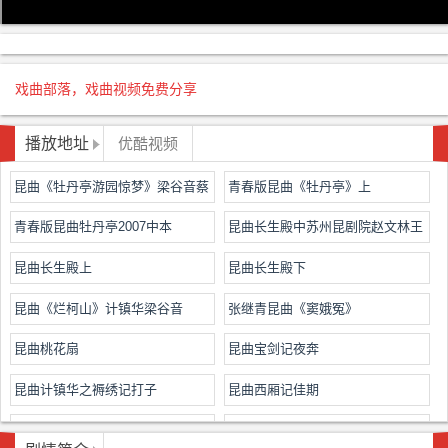
戏曲部落，戏曲视频免费分享
播放地址
优酷视频
昆曲《牡丹亭游园惊梦》梁谷音蔡
青春版昆曲《牡丹亭》上
正仁
青春版昆曲牡丹亭2007中本
昆曲长生殿中苏州昆剧院赵文林王
芳主演
昆曲长生殿上
昆曲长生殿下
昆曲《烂柯山》计镇华梁谷音
张继青昆曲《窦娥冤》
昆曲桃花扇
昆曲宝剑记夜奔
昆曲计镇华之褥绣记打子
昆曲西厢记佳期
昆曲牡丹亭寻梦
昆曲孽海记思凡