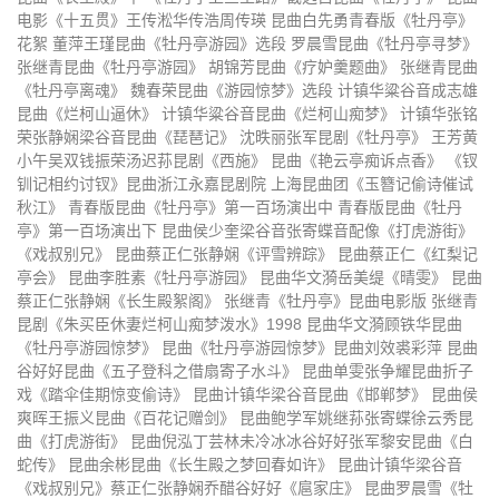
电影《十五贯》王传淞华传浩周传瑛 昆曲白先勇青春版《牡丹亭》
昆曲华岳牡丹亭3
昆曲玉簪记
花絮 董萍王瑾昆曲《牡丹亭游园》选段 罗晨雪昆曲《牡丹亭寻梦》
张继青昆曲《牡丹亭游园》 胡锦芳昆曲《疗妒羹题曲》 张继青昆曲
昆曲西园记1
昆曲西园记2
《牡丹亭离魂》 魏春荣昆曲《游园惊梦》选段 计镇华粱谷音成志雄
昆曲《烂柯山逼休》 计镇华粱谷音昆曲《烂柯山痴梦》 计镇华张铭
昆曲钱振荣孔爱萍风筝误
昆曲窦娥冤徐云秀江苏昆剧院
荣张静娴梁谷音昆曲《琵琶记》 沈昳丽张军昆剧《牡丹亭》 王芳黄
昆曲渔家乐下
昆曲渔家乐上
小午吴双钱振荣汤迟荪昆剧《西施》 昆曲《艳云亭痴诉点香》 《钗
钏记相约讨钗》昆曲浙江永嘉昆剧院 上海昆曲团《玉簪记偷诗催试
新版昆剧百花公主杨凤一王振义
永嘉昆剧《琵琶记》
秋江》 青春版昆曲《牡丹亭》第一百场演出中 青春版昆曲《牡丹
亭》第一百场演出下 昆曲侯少奎梁谷音张寄蝶音配像《打虎游街》
魏春荣王振义昆曲《玉簪记》
《昆曲六百年》上
《戏叔别兄》 昆曲蔡正仁张静娴《评雪辨踪》 昆曲蔡正仁《红梨记
亭会》 昆曲李胜素《牡丹亭游园》 昆曲华文漪岳美缇《晴雯》 昆曲
《昆曲六百年》下
赵文林王芳昆曲《长生殿》上
蔡正仁张静娴《长生殿絮阁》 张继青《牡丹亭》昆曲电影版 张继青
昆剧《朱买臣休妻烂柯山痴梦泼水》1998 昆曲华文漪顾铁华昆曲
赵文林王芳昆曲《长生殿》中
《牡丹亭上三生路》截选自昆曲
《牡丹亭游园惊梦》 昆曲《牡丹亭游园惊梦》昆曲刘效裘彩萍 昆曲
谷好好昆曲《五子登科之借扇寄子水斗》 昆曲单雯张争耀昆曲折子
《牡丹亭》
昆曲电影《十五贯》王传淞华传浩
昆曲白先勇青春版《牡丹亭》花絮
戏《踏伞佳期惊变偷诗》 昆曲计镇华梁谷音昆曲《邯郸梦》 昆曲侯
爽晖王振义昆曲《百花记赠剑》 昆曲鲍学军姚继荪张寄蝶徐云秀昆
周传瑛
董萍王瑾昆曲《牡丹亭游园》选段
罗晨雪昆曲《牡丹亭寻梦》
曲《打虎游街》 昆曲倪泓丁芸林未冷冰冰谷好好张军黎安昆曲《白
蛇传》 昆曲余彬昆曲《长生殿之梦回春如许》 昆曲计镇华梁谷音
张继青昆曲《牡丹亭游园》
胡锦芳昆曲《疗妒羹题曲》
《戏叔别兄》蔡正仁张静娴乔醋谷好好《扈家庄》 昆曲罗晨雪《牡