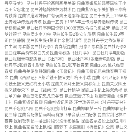
丹亭寻梦》 昆曲牡丹亭拾画叫画岳美缇 昆曲窦娥冤斩娥蔡瑶铣王小
张继青昆曲《牡丹亭离魂》
魏春荣昆曲《游园惊梦》选段
瑞王宝忠北昆 昆曲钟馗嫁妹林为林浙昆 昆曲紫钗记阳关折柳王奉梅
陶铁斧 昆曲钟馗嫁妹侯广有侯爽王瑾邵峥北昆 昆曲十五贯上1956年
计镇华粱谷音成志雄昆曲《烂柯山
计镇华粱谷音昆曲《烂柯山痴梦》
王传淞华传浩周传瑛 昆曲十五贯下1956年王传淞华传浩周传瑛 昆曲
逼休》
断桥梅兰芳 昆曲牡丹亭游园惊梦1960言慧珠俞振飞梅兰芳 昆曲邯郸
计镇华张铭荣张静娴梁谷音昆曲
沈昳丽张军昆剧《牡丹亭》
梦计镇华 昆曲侯少奎刀会 昆曲长生殿2黎安沈昳丽 昆曲长生殿3蔡
《琵琶记》
正仁张静娴 昆曲长生殿4蔡正仁余彬计镇华 昆剧牡丹亭史依弘蔡正
王芳黄小午吴双钱振荣汤迟荪昆剧
昆曲《艳云亭痴诉点香》
仁主演 青春版昆曲牡丹亭1 青春版昆曲牡丹亭2 青春版昆曲牡丹亭3
《西施》
昆曲沈丰英俞玖林白先勇昆曲青春版《牡丹亭》 昆曲牡丹亭电影版
《钗钏记相约讨钗》昆曲浙江永嘉
上海昆曲团《玉簪记偷诗催试秋
昆曲张继青电影版昆曲《牡丹亭》 昆曲牡丹亭1张继青电影版 昆曲
昆剧院
江》
牡丹亭2张继青电影版 昆曲长生殿1张军魏春荣 昆曲1699桃花扇青
青春版昆曲《牡丹亭》第一百场演
青春版昆曲《牡丹亭》第一百场演
春版 昆曲岳美缇张静娴昆曲《玉簪记》 昆曲玉簪记昆曲魏春荣王振
出中
出下
昆曲侯少奎梁谷音张寄蝶音配像
昆曲蔡正仁张静娴《评雪辨踪》
义 昆曲《西厢记》A蔡瑶铣王振义史红梅王小瑞 昆曲《西厢记》B蔡
瑶铣王振义史红梅王小瑞 昆曲关汉卿王振义魏春荣上 昆曲关汉卿王
《打虎游街》《戏叔别兄》
昆曲蔡正仁《红梨记亭会》
昆曲李胜素《牡丹亭游园》
振义魏春荣下 昆曲《琵琶记》昆曲计镇华 昆剧血手记上吴双余彬 昆
曲单刀会 昆曲孽海记思凡梁谷音 昆曲孽海记下山 张继青昆曲《烂柯
昆曲华文漪岳美缇《晴雯》
昆曲蔡正仁张静娴《长生殿絮阁》
山》 昆曲紫钗记折柳 昆曲荆钗记男祭 汪世瑜等昆曲《牡丹亭硬拷》
昆曲千忠戮八阳 昆曲千忠戮搜山打车 昆曲邯郸梦三醉 昆曲邯郸记扫
张继青《牡丹亭》昆曲电影版
张继青昆剧《朱买臣休妻烂柯山痴
花三醉 昆曲音配像拾画叫画俞振飞录音蔡正仁配像 昆曲宝剑记林冲
夜奔 昆剧钗钏记—落园片段倪泓余彬侯哲 昆曲名家名段上昆临川四
梦泼水》1998
昆曲华文漪顾铁华昆曲《牡丹亭游
昆曲《牡丹亭游园惊梦》昆曲刘效
梦上 昆曲名家名段上昆临川四梦下 永嘉昆剧《折桂记》全集 昆曲义