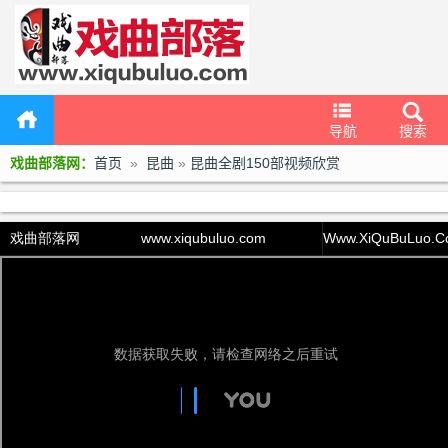
导航
搜索
戏曲部落网：
首页
»
昆曲
»
昆曲全剧150部视频欣赏