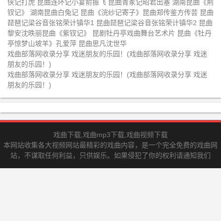
侠记打虎 昆曲连环记小宴俞振飞 昆曲青冢记昭君出塞 湖南昆曲《荆
园惊梦》
裘彩萍
昆曲谷好好昆曲《五子登科之借扇
昆曲单雯张争耀昆曲折子戏《踏伞
钗记》 湖南昆曲白兔记 昆曲《浣纱记寄子》昆曲郑传鉴方传芸 昆曲
琵琶记梁谷音张铭荣计镇华1 昆曲琵琶记梁谷音张铭荣计镇华2 昆曲
寄子水斗》
佳期惊变偷诗》
昆曲计镇华梁谷音昆曲《邯郸梦》
昆曲侯爽晖王振义昆曲《百花记赠
黎安沈昳丽昆曲《紫钗记》 昆剧牡丹亭戏曲舞台艺术片 昆曲《牡丹
亭惊梦山坡羊》孔爱萍 昆曲思凡沈世华
剑》
昆曲鲍学军姚继荪张寄蝶徐云秀昆
昆曲倪泓丁芸林未冷冰冰谷好好张
戏曲部落网收录分享 戏迷朋友的乐园！(戏曲部落网收录分享 戏迷
曲《打虎游街》
军黎安昆曲《白蛇传》
朋友的乐园！)
昆曲余彬昆曲《长生殿之梦回春如
昆曲计镇华梁谷音《戏叔别兄》蔡
戏曲部落网收录分享 戏迷朋友的乐园！(戏曲部落网收录分享 戏迷
许》
正仁张静娴乔醋谷好好《扈家庄》
朋友的乐园！)
昆曲罗晨雪《牡丹亭寻梦》
昆曲牡丹亭拾画叫画岳美缇
昆曲窦娥冤斩娥蔡瑶铣王小瑞王宝
昆曲钟馗嫁妹林为林浙昆
忠北昆
昆曲紫钗记阳关折柳王奉梅陶铁斧
昆曲钟馗嫁妹侯广有侯爽王瑾邵峥
戏曲下载,戏曲mp3下载,戏曲视频下载
北昆
本网站收集各大视频网站最精彩的戏曲内容，是一个完全免费的戏曲网
昆曲十五贯上1956年王传淞华传浩
昆曲十五贯下1956年王传淞华传浩
站，不谋取任何利益，只供娱乐。如果侵犯了你的权利请通知我们
周传瑛
周传瑛
昆曲断桥梅兰芳
昆曲牡丹亭游园惊梦1960言慧珠俞
振飞梅兰芳
昆曲邯郸梦计镇华
昆曲侯少奎刀会
昆曲长生殿2黎安沈昳丽
昆曲长生殿3蔡正仁张静娴