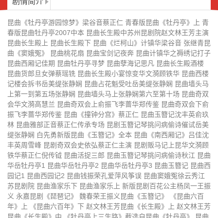
剧情简介
昆曲长生殿酒楼
昆曲货郎旦女弹蔡瑶铣
昆曲《牡丹亭游园惊梦》梁谷音蔡正仁 青春版昆曲《牡丹亭》上 青
昆曲长生殿小宴惊变华文漪顾铁华
昆曲西楼记楼会拆书岳美缇张静娴
春版昆曲牡丹亭2007中本 昆曲长生殿中苏州昆剧院赵文林王芳主演
昆曲长生殿上 昆曲长生殿下 昆曲《烂柯山》计镇华梁谷音 张继青昆
昆曲占花魁受吐岳美缇张静娴
昆曲墙头马上第一到第五场张静娴
曲《窦娥冤》 昆曲桃花扇 昆曲宝剑记夜奔 昆曲计镇华之褥绣记打子
昆曲西厢记佳期 昆曲牡丹亭寻梦 昆曲孽海记思凡 昆曲长生殿酒楼
昆曲墙头马上张静娴第六至第十场
昆曲奇双会华文漪高慧兰
昆曲货郎旦女弹蔡瑶铣 昆曲长生殿小宴惊变华文漪顾铁华 昆曲西楼
记楼会拆书岳美缇张静娴 昆曲占花魁受吐岳美缇张静娴 昆曲墙头马
昆曲奇双会上俞振飞李蔷华郑传鉴
昆曲奇双会下俞振飞李蔷华郑传鉴
上第一到第五场张静娴 昆曲墙头马上张静娴第六至第十场 昆曲奇双
会华文漪高慧兰 昆曲奇双会上俞振飞李蔷华郑传鉴 昆曲奇双会下俞
昆曲《撞钟分宫》蔡正仁
昆曲玉簪记沈丰英俞玖林
振飞李蔷华郑传鉴 昆曲《撞钟分宫》蔡正仁 昆曲玉簪记沈丰英俞玖
林 昆曲雅部正音蔡正仁传承专场 昆剧玉簪记琴挑问病偷诗催试岳美
昆曲雅部正音蔡正仁传承专场
昆剧玉簪记琴挑问病偷诗催试岳美
缇张静娴 白先勇新版昆曲《玉簪记》全本 昆曲《南西厢记》吕佳沈
缇张静娴
丰英周雪峰 昆剧奇双会史依弘蔡正仁主演 昆剧贩马记上昆华文漪顾
白先勇新版昆曲《玉簪记》全本
昆曲《南西厢记》吕佳沈丰英周雪
铁华蔡正仁倪传钺 昆曲活捉三郎 昆曲玉簪记琴挑问病偷诗秋江 昆曲
峰
华岳牡丹亭1 昆曲华岳牡丹亭2 昆曲华岳牡丹亭3 昆曲玉簪记 昆曲西
昆剧奇双会史依弘蔡正仁主演
昆剧贩马记上昆华文漪顾铁华蔡正
园记1 昆曲西园记2 昆曲钱振荣孔爱萍风筝误 昆曲窦娥冤徐云秀江
仁倪传钺
苏昆剧院 昆曲渔家乐下 昆曲渔家乐上 新版昆剧百花公主杨凤一王振
昆曲活捉三郎
昆曲玉簪记琴挑问病偷诗秋江
义 永嘉昆剧《琵琶记》 魏春荣王振义昆曲《玉簪记》 《昆曲六百
年》上 《昆曲六百年》下 赵文林王芳昆曲《长生殿》上 赵文林王芳
昆曲华岳牡丹亭1
昆曲华岳牡丹亭2
昆曲《长生殿》中 《牡丹亭上三生路》截选自昆曲《牡丹亭》 昆曲