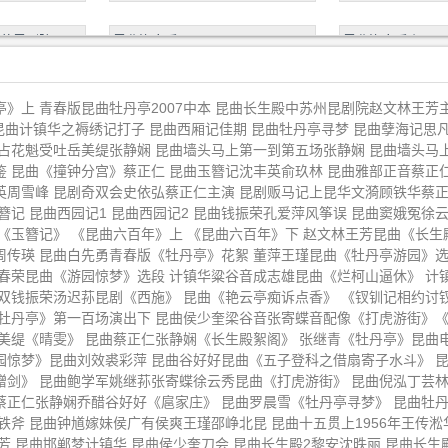
苏昆剧院
昆曲渔家乐下
昆曲渔家乐上
玉簪记》
《昆曲六百年》上
《昆曲六百年》下
》上 青春版昆曲牡丹亭2007中本 昆曲长生殿中苏州昆剧院赵文林王芳
昆曲计镇华之褥绣记打子 昆曲西厢记佳期 昆曲牡丹亭寻梦 昆曲孽海记思
占花魁受吐岳美缇张静娴 昆曲墙头马上第一到第五场张静娴 昆曲墙头马
截选自昆曲
昆曲电影《十五贯》王传淞华传浩
昆曲白先勇青春版
 昆曲《撞钟分宫》蔡正仁 昆曲玉簪记沈丰英俞玖林 昆曲雅部正音蔡正
周传瑛
周雪峰 昆剧奇双会史依弘蔡正仁主演 昆剧贩马记上昆华文漪顾铁华蔡正
游园》
胡锦芳昆曲《疗妒羹题曲》
张继青昆曲《牡丹
玉簪记 昆曲西园记1 昆曲西园记2 昆曲钱振荣孔爱萍风筝误 昆曲窦娥冤徐
《玉簪记》 《昆曲六百年》上 《昆曲六百年》下 赵文林王芳昆曲《长生
周传瑛 昆曲白先勇青春版《牡丹亭》花絮 董萍王瑾昆曲《牡丹亭游园》选
烂柯山痴梦》
计镇华张铭荣张静娴梁谷音昆曲
沈昳丽张军昆剧《
魏春荣昆曲《游园惊梦》选段 计镇华粱谷音成志雄昆曲《烂柯山逼休》 计
《琵琶记》
吴双钱振荣汤迟荪昆剧《西施》 昆曲《艳云亭痴诉点香》 《钗钏记相约讨
昆曲浙江永嘉
上海昆曲团《玉簪记偷诗催试秋
青春版昆曲《牡丹
《牡丹亭》第一百场演出下 昆曲侯少奎梁谷音张寄蝶音配像《打虎游街》《
美缇《晴雯》 昆曲蔡正仁张静娴《长生殿絮阁》 张继青《牡丹亭》昆曲电
江》
出中
园惊梦》昆曲刘效裘彩萍 昆曲谷好好昆曲《五子登科之借扇寄子水斗》 
评雪辨踪》
昆曲蔡正仁《红梨记亭会》
昆曲李胜素《牡丹
赠剑》 昆曲鲍学军姚继荪张寄蝶徐云秀昆曲《打虎游街》 昆曲倪泓丁芸
蔡正仁张静娴乔醋谷好好《扈家庄》 昆曲罗晨雪《牡丹亭寻梦》 昆曲牡
斧 昆曲钟馗嫁妹侯广有侯爽王瑾邵峥北昆 昆曲十五贯上1956年王传淞华
曲电影版
张继青昆剧《朱买臣休妻烂柯山痴
昆曲华文漪顾铁华
芳 昆曲邯郸梦计镇华 昆曲侯少奎刀会 昆曲长生殿2黎安沈昳丽 昆曲长生