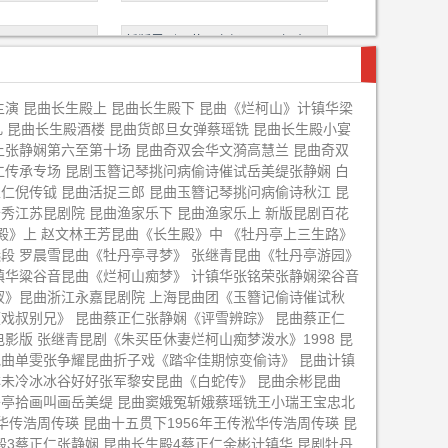
新版昆剧百花公主杨凤一王振义
赵文林王芳昆曲《长生殿》上
主演 昆曲长生殿上 昆曲长生殿下 昆曲《烂柯山》计镇华梁
凡 昆曲长生殿酒楼 昆曲货郎旦女弹蔡瑶铣 昆曲长生殿小宴
上张静娴第六至第十场 昆曲奇双会华文漪高慧兰 昆曲奇双
《牡丹亭》花絮
董萍王瑾昆曲《牡丹亭游园》选段
仁传承专场 昆剧玉簪记琴挑问病偷诗催试岳美缇张静娴 白
仁倪传钺 昆曲活捉三郎 昆曲玉簪记琴挑问病偷诗秋江 昆
亭离魂》
魏春荣昆曲《游园惊梦》选段
云秀江苏昆剧院 昆曲渔家乐下 昆曲渔家乐上 新版昆剧百花
殿》上 赵文林王芳昆曲《长生殿》中 《牡丹亭上三生路》
段 罗晨雪昆曲《牡丹亭寻梦》 张继青昆曲《牡丹亭游园》
牡丹亭》
王芳黄小午吴双钱振荣汤迟荪昆剧
镇华粱谷音昆曲《烂柯山痴梦》 计镇华张铭荣张静娴梁谷音
《西施》
钗》昆曲浙江永嘉昆剧院 上海昆曲团《玉簪记偷诗催试秋
亭》第一百场演
青春版昆曲《牡丹亭》第一百场演
戏叔别兄》 昆曲蔡正仁张静娴《评雪辨踪》 昆曲蔡正仁
影版 张继青昆剧《朱买臣休妻烂柯山痴梦泼水》1998 昆
出下
昆曲单雯张争耀昆曲折子戏《踏伞佳期惊变偷诗》 昆曲计镇
亭游园》
昆曲华文漪岳美缇《晴雯》
林未冷冰冰谷好好张军黎安昆曲《白蛇传》 昆曲余彬昆曲
丹亭拾画叫画岳美缇 昆曲窦娥冤斩娥蔡瑶铣王小瑞王宝忠北
传浩周传瑛 昆曲十五贯下1956年王传淞华传浩周传瑛 昆
昆曲《牡丹亭游
昆曲《牡丹亭游园惊梦》昆曲刘效
殿3蔡正仁张静娴 昆曲长生殿4蔡正仁余彬计镇华 昆剧牡丹