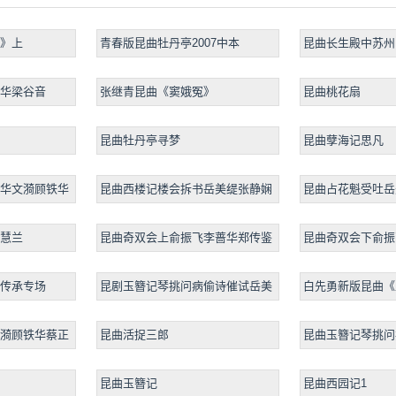
》上
青春版昆曲牡丹亭2007中本
昆曲长生殿中苏州
芳主演
华梁谷音
张继青昆曲《窦娥冤》
昆曲桃花扇
昆曲牡丹亭寻梦
昆曲孽海记思凡
华文漪顾铁华
昆曲西楼记楼会拆书岳美缇张静娴
昆曲占花魁受吐岳
慧兰
昆曲奇双会上俞振飞李蔷华郑传鉴
昆曲奇双会下俞振
传承专场
昆剧玉簪记琴挑问病偷诗催试岳美
白先勇新版昆曲《
缇张静娴
漪顾铁华蔡正
昆曲活捉三郎
昆曲玉簪记琴挑问
昆曲玉簪记
昆曲西园记1