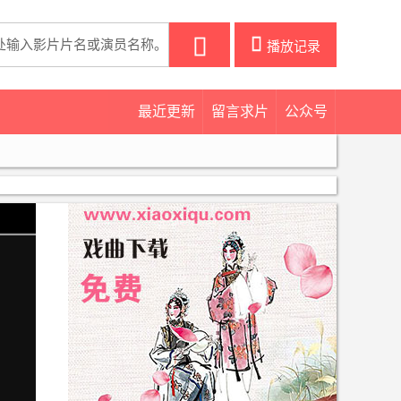
󰀒
播放记录
最近更新
留言求片
公众号