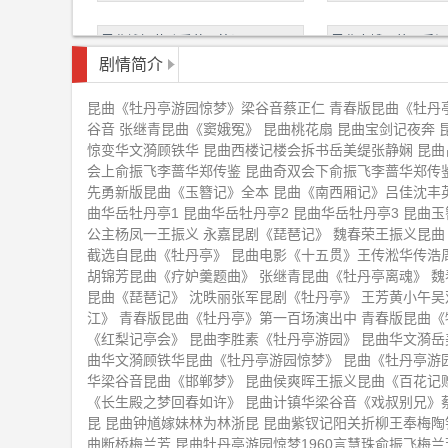
昆曲钱振荣孔爱萍风筝误
昆曲窦娥冤徐云秀江
剧情简介
永嘉昆剧《琵琶记》
魏春荣王振义昆曲《
昆曲《牡丹亭游园惊梦》梁谷音蔡正仁 青春版昆曲《牡丹亭
谷音 张继青昆曲《窦娥冤》 昆曲桃花扇 昆曲宝剑记夜奔 
惊变华文漪顾铁华 昆曲西楼记楼会拆书岳美缇张静娴 昆曲
赵文林王芳昆曲《长生殿》中
《牡丹亭上三生路》
会上俞振飞李蔷华郑传鉴 昆曲奇双会下俞振飞李蔷华郑传鉴
《牡丹亭》
先勇新版昆曲《玉簪记》全本 昆曲《南西厢记》吕佳沈丰英
罗晨雪昆曲《牡丹亭寻梦》
张继青昆曲《牡丹亭
曲华岳牡丹亭1 昆曲华岳牡丹亭2 昆曲华岳牡丹亭3 昆曲
公主杨凤一王振义 永嘉昆剧《琵琶记》 魏春荣王振义昆曲
截选自昆曲《牡丹亭》 昆曲电影《十五贯》王传淞华传浩
计镇华粱谷音成志雄昆曲《烂柯山
计镇华粱谷音昆曲《
胡锦芳昆曲《疗妒羹题曲》 张继青昆曲《牡丹亭离魂》 
逼休》
昆曲《琵琶记》 沈昳丽张军昆剧《牡丹亭》 王芳黄小午
昆曲《艳云亭痴诉点香》
《钗钏记相约讨钗》
江》 青春版昆曲《牡丹亭》第一百场演出中 青春版昆曲
《红梨记亭会》 昆曲李胜素《牡丹亭游园》 昆曲华文漪岳
昆剧院
曲华文漪顾铁华昆曲《牡丹亭游园惊梦》 昆曲《牡丹亭游
昆曲侯少奎梁谷音张寄蝶音配像
昆曲蔡正仁张静娴《
华梁谷音昆曲《邯郸梦》 昆曲侯爽晖王振义昆曲《百花记
《打虎游街》《戏叔别兄》
《长生殿之梦回春如许》 昆曲计镇华梁谷音《戏叔别兄》
昆 昆曲钟馗嫁妹林为林浙昆 昆曲紫钗记阳关折柳王奉梅陶铁
昆曲蔡正仁张静娴《长生殿絮阁》
张继青《牡丹亭》昆
曲断桥梅兰芳 昆曲牡丹亭游园惊梦1960言慧珠俞振飞梅兰