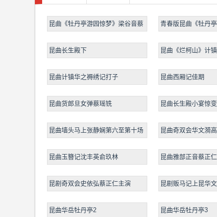
昆曲《牡丹亭游园惊梦》梁谷音蔡
青春版昆曲《牡丹亭
正仁
昆曲长生殿下
昆曲《烂柯山》计镇
昆曲计镇华之褥绣记打子
昆曲西厢记佳期
昆曲货郎旦女弹蔡瑶铣
昆曲长生殿小宴惊变
昆曲墙头马上张静娴第六至第十场
昆曲奇双会华文漪高
昆曲玉簪记沈丰英俞玖林
昆曲雅部正音蔡正仁
昆剧奇双会史依弘蔡正仁主演
昆剧贩马记上昆华文
仁倪传钺
昆曲华岳牡丹亭2
昆曲华岳牡丹亭3