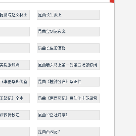
昆剧院赵文林王
昆曲长生殿上
昆曲宝剑记夜奔
昆曲长生殿酒楼
美缇张静娴
昆曲墙头马上第一到第五场张静娴
飞李蔷华郑传鉴
昆曲《撞钟分宫》蔡正仁
玉簪记》全本
昆曲《南西厢记》吕佳沈丰英周雪
峰
病偷诗秋江
昆曲华岳牡丹亭1
昆曲西园记2