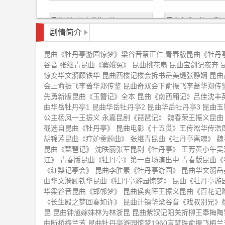
昆曲钱振荣孔爱萍风筝误
昆曲窦娥冤徐云秀江
剧情简介
永嘉昆剧《琵琶记》
魏春荣王振义昆曲《
昆曲《牡丹亭游园惊梦》梁谷音蔡正仁 青春版昆曲《牡丹亭
谷音 张继青昆曲《窦娥冤》 昆曲桃花扇 昆曲宝剑记夜奔 
惊变华文漪顾铁华 昆曲西楼记楼会拆书岳美缇张静娴 昆曲
赵文林王芳昆曲《长生殿》中
《牡丹亭上三生路》
会上俞振飞李蔷华郑传鉴 昆曲奇双会下俞振飞李蔷华郑传鉴
《牡丹亭》
先勇新版昆曲《玉簪记》全本 昆曲《南西厢记》吕佳沈丰英
罗晨雪昆曲《牡丹亭寻梦》
张继青昆曲《牡丹亭
曲华岳牡丹亭1 昆曲华岳牡丹亭2 昆曲华岳牡丹亭3 昆曲
公主杨凤一王振义 永嘉昆剧《琵琶记》 魏春荣王振义昆曲
截选自昆曲《牡丹亭》 昆曲电影《十五贯》王传淞华传浩
计镇华粱谷音成志雄昆曲《烂柯山
计镇华粱谷音昆曲《
胡锦芳昆曲《疗妒羹题曲》 张继青昆曲《牡丹亭离魂》 
逼休》
昆曲《琵琶记》 沈昳丽张军昆剧《牡丹亭》 王芳黄小午
昆曲《艳云亭痴诉点香》
《钗钏记相约讨钗》
江》 青春版昆曲《牡丹亭》第一百场演出中 青春版昆曲
《红梨记亭会》 昆曲李胜素《牡丹亭游园》 昆曲华文漪岳
昆剧院
曲华文漪顾铁华昆曲《牡丹亭游园惊梦》 昆曲《牡丹亭游
昆曲侯少奎梁谷音张寄蝶音配像
昆曲蔡正仁张静娴《
华梁谷音昆曲《邯郸梦》 昆曲侯爽晖王振义昆曲《百花记
《打虎游街》《戏叔别兄》
《长生殿之梦回春如许》 昆曲计镇华梁谷音《戏叔别兄》
昆 昆曲钟馗嫁妹林为林浙昆 昆曲紫钗记阳关折柳王奉梅陶铁
昆曲蔡正仁张静娴《长生殿絮阁》
张继青《牡丹亭》昆
曲断桥梅兰芳 昆曲牡丹亭游园惊梦1960言慧珠俞振飞梅兰