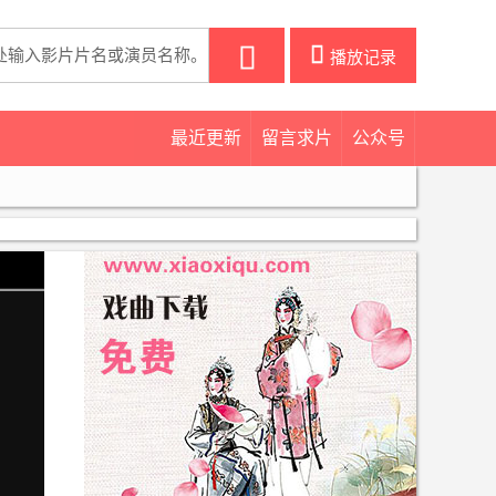
󰀒
播放记录
最近更新
留言求片
公众号