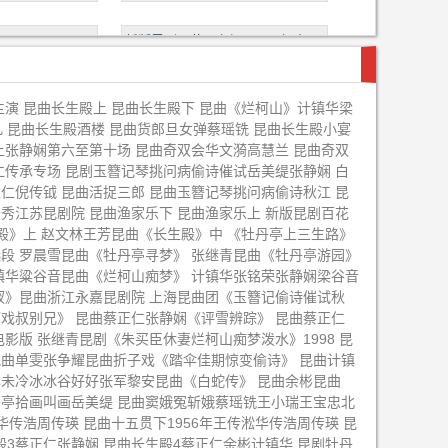
新版昆剧百花公主杨凤一王振义
赵文林王芳昆曲《长生殿》上
主演 昆曲长生殿上 昆曲长生殿下 昆曲《烂柯山》计镇华梁
凡 昆曲长生殿酒楼 昆曲货郎旦女弹蔡瑶铣 昆曲长生殿小宴
上张静娴第六至第十场 昆曲奇双会华文漪高慧兰 昆曲奇双
《牡丹亭》花絮
董萍王瑾昆曲《牡丹亭游园》选段
仁传承专场 昆剧玉簪记琴挑问病偷诗催试岳美缇张静娴 白
仁倪传钺 昆曲活捉三郎 昆曲玉簪记琴挑问病偷诗秋江 昆
亭离魂》
魏春荣昆曲《游园惊梦》选段
云秀江苏昆剧院 昆曲渔家乐下 昆曲渔家乐上 新版昆剧百花
殿》上 赵文林王芳昆曲《长生殿》中 《牡丹亭上三生路》
段 罗晨雪昆曲《牡丹亭寻梦》 张继青昆曲《牡丹亭游园》
牡丹亭》
王芳黄小午吴双钱振荣汤迟荪昆剧
镇华粱谷音昆曲《烂柯山痴梦》 计镇华张铭荣张静娴梁谷音
《西施》
钗》昆曲浙江永嘉昆剧院 上海昆曲团《玉簪记偷诗催试秋
亭》第一百场演
青春版昆曲《牡丹亭》第一百场演
戏叔别兄》 昆曲蔡正仁张静娴《评雪辨踪》 昆曲蔡正仁
影版 张继青昆剧《朱买臣休妻烂柯山痴梦泼水》1998 昆
出下
昆曲单雯张争耀昆曲折子戏《踏伞佳期惊变偷诗》 昆曲计镇
亭游园》
昆曲华文漪岳美缇《晴雯》
林未冷冰冰谷好好张军黎安昆曲《白蛇传》 昆曲余彬昆曲
丹亭拾画叫画岳美缇 昆曲窦娥冤斩娥蔡瑶铣王小瑞王宝忠北
传浩周传瑛 昆曲十五贯下1956年王传淞华传浩周传瑛 昆
昆曲《牡丹亭游
昆曲《牡丹亭游园惊梦》昆曲刘效
殿3蔡正仁张静娴 昆曲长生殿4蔡正仁余彬计镇华 昆剧牡丹