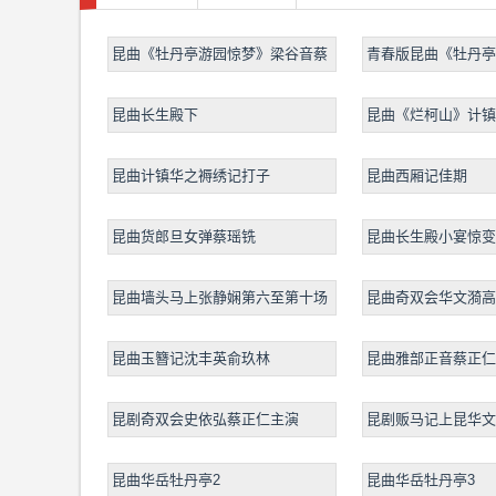
昆曲《牡丹亭游园惊梦》梁谷音蔡
青春版昆曲《牡丹亭
正仁
昆曲长生殿下
昆曲《烂柯山》计镇
昆曲计镇华之褥绣记打子
昆曲西厢记佳期
昆曲货郎旦女弹蔡瑶铣
昆曲长生殿小宴惊变
昆曲墙头马上张静娴第六至第十场
昆曲奇双会华文漪高
昆曲玉簪记沈丰英俞玖林
昆曲雅部正音蔡正仁
昆剧奇双会史依弘蔡正仁主演
昆剧贩马记上昆华文
仁倪传钺
昆曲华岳牡丹亭2
昆曲华岳牡丹亭3