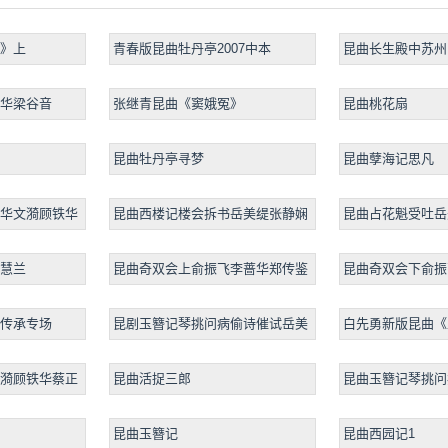
》上
青春版昆曲牡丹亭2007中本
昆曲长生殿中苏州
芳主演
华梁谷音
张继青昆曲《窦娥冤》
昆曲桃花扇
昆曲牡丹亭寻梦
昆曲孽海记思凡
华文漪顾铁华
昆曲西楼记楼会拆书岳美缇张静娴
昆曲占花魁受吐岳
慧兰
昆曲奇双会上俞振飞李蔷华郑传鉴
昆曲奇双会下俞振
传承专场
昆剧玉簪记琴挑问病偷诗催试岳美
白先勇新版昆曲《
缇张静娴
漪顾铁华蔡正
昆曲活捉三郎
昆曲玉簪记琴挑问
昆曲玉簪记
昆曲西园记1