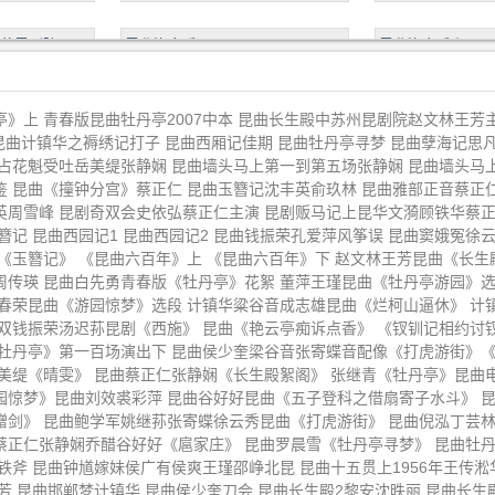
苏昆剧院
昆曲渔家乐下
昆曲渔家乐上
玉簪记》
《昆曲六百年》上
《昆曲六百年》下
》上 青春版昆曲牡丹亭2007中本 昆曲长生殿中苏州昆剧院赵文林王芳
昆曲计镇华之褥绣记打子 昆曲西厢记佳期 昆曲牡丹亭寻梦 昆曲孽海记思
占花魁受吐岳美缇张静娴 昆曲墙头马上第一到第五场张静娴 昆曲墙头马
截选自昆曲
昆曲电影《十五贯》王传淞华传浩
昆曲白先勇青春版
 昆曲《撞钟分宫》蔡正仁 昆曲玉簪记沈丰英俞玖林 昆曲雅部正音蔡正
周传瑛
周雪峰 昆剧奇双会史依弘蔡正仁主演 昆剧贩马记上昆华文漪顾铁华蔡正
游园》
胡锦芳昆曲《疗妒羹题曲》
张继青昆曲《牡丹
玉簪记 昆曲西园记1 昆曲西园记2 昆曲钱振荣孔爱萍风筝误 昆曲窦娥冤徐
《玉簪记》 《昆曲六百年》上 《昆曲六百年》下 赵文林王芳昆曲《长生
周传瑛 昆曲白先勇青春版《牡丹亭》花絮 董萍王瑾昆曲《牡丹亭游园》选
烂柯山痴梦》
计镇华张铭荣张静娴梁谷音昆曲
沈昳丽张军昆剧《
魏春荣昆曲《游园惊梦》选段 计镇华粱谷音成志雄昆曲《烂柯山逼休》 计
《琵琶记》
吴双钱振荣汤迟荪昆剧《西施》 昆曲《艳云亭痴诉点香》 《钗钏记相约讨
昆曲浙江永嘉
上海昆曲团《玉簪记偷诗催试秋
青春版昆曲《牡丹
《牡丹亭》第一百场演出下 昆曲侯少奎梁谷音张寄蝶音配像《打虎游街》《
美缇《晴雯》 昆曲蔡正仁张静娴《长生殿絮阁》 张继青《牡丹亭》昆曲电
江》
出中
园惊梦》昆曲刘效裘彩萍 昆曲谷好好昆曲《五子登科之借扇寄子水斗》 
评雪辨踪》
昆曲蔡正仁《红梨记亭会》
昆曲李胜素《牡丹
赠剑》 昆曲鲍学军姚继荪张寄蝶徐云秀昆曲《打虎游街》 昆曲倪泓丁芸
蔡正仁张静娴乔醋谷好好《扈家庄》 昆曲罗晨雪《牡丹亭寻梦》 昆曲牡
斧 昆曲钟馗嫁妹侯广有侯爽王瑾邵峥北昆 昆曲十五贯上1956年王传淞华
曲电影版
张继青昆剧《朱买臣休妻烂柯山痴
昆曲华文漪顾铁华
芳 昆曲邯郸梦计镇华 昆曲侯少奎刀会 昆曲长生殿2黎安沈昳丽 昆曲长生