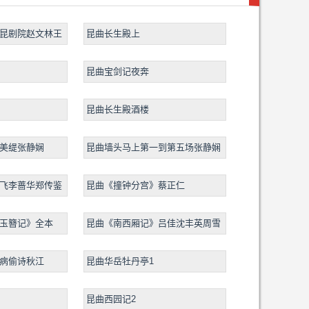
昆剧院赵文林王
昆曲长生殿上
昆曲宝剑记夜奔
昆曲长生殿酒楼
美缇张静娴
昆曲墙头马上第一到第五场张静娴
飞李蔷华郑传鉴
昆曲《撞钟分宫》蔡正仁
玉簪记》全本
昆曲《南西厢记》吕佳沈丰英周雪
峰
病偷诗秋江
昆曲华岳牡丹亭1
昆曲西园记2