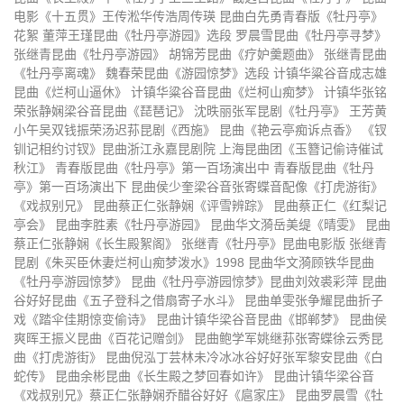
电影《十五贯》王传淞华传浩周传瑛 昆曲白先勇青春版《牡丹亭》
昆曲华岳牡丹亭3
昆曲玉簪记
花絮 董萍王瑾昆曲《牡丹亭游园》选段 罗晨雪昆曲《牡丹亭寻梦》
张继青昆曲《牡丹亭游园》 胡锦芳昆曲《疗妒羹题曲》 张继青昆曲
昆曲西园记1
昆曲西园记2
《牡丹亭离魂》 魏春荣昆曲《游园惊梦》选段 计镇华粱谷音成志雄
昆曲《烂柯山逼休》 计镇华粱谷音昆曲《烂柯山痴梦》 计镇华张铭
昆曲钱振荣孔爱萍风筝误
昆曲窦娥冤徐云秀江苏昆剧院
荣张静娴梁谷音昆曲《琵琶记》 沈昳丽张军昆剧《牡丹亭》 王芳黄
昆曲渔家乐下
昆曲渔家乐上
小午吴双钱振荣汤迟荪昆剧《西施》 昆曲《艳云亭痴诉点香》 《钗
钏记相约讨钗》昆曲浙江永嘉昆剧院 上海昆曲团《玉簪记偷诗催试
新版昆剧百花公主杨凤一王振义
永嘉昆剧《琵琶记》
秋江》 青春版昆曲《牡丹亭》第一百场演出中 青春版昆曲《牡丹
亭》第一百场演出下 昆曲侯少奎梁谷音张寄蝶音配像《打虎游街》
魏春荣王振义昆曲《玉簪记》
《昆曲六百年》上
《戏叔别兄》 昆曲蔡正仁张静娴《评雪辨踪》 昆曲蔡正仁《红梨记
亭会》 昆曲李胜素《牡丹亭游园》 昆曲华文漪岳美缇《晴雯》 昆曲
《昆曲六百年》下
赵文林王芳昆曲《长生殿》上
蔡正仁张静娴《长生殿絮阁》 张继青《牡丹亭》昆曲电影版 张继青
昆剧《朱买臣休妻烂柯山痴梦泼水》1998 昆曲华文漪顾铁华昆曲
赵文林王芳昆曲《长生殿》中
《牡丹亭上三生路》截选自昆曲
《牡丹亭游园惊梦》 昆曲《牡丹亭游园惊梦》昆曲刘效裘彩萍 昆曲
谷好好昆曲《五子登科之借扇寄子水斗》 昆曲单雯张争耀昆曲折子
《牡丹亭》
昆曲电影《十五贯》王传淞华传浩
昆曲白先勇青春版《牡丹亭》花絮
戏《踏伞佳期惊变偷诗》 昆曲计镇华梁谷音昆曲《邯郸梦》 昆曲侯
爽晖王振义昆曲《百花记赠剑》 昆曲鲍学军姚继荪张寄蝶徐云秀昆
周传瑛
董萍王瑾昆曲《牡丹亭游园》选段
罗晨雪昆曲《牡丹亭寻梦》
曲《打虎游街》 昆曲倪泓丁芸林未冷冰冰谷好好张军黎安昆曲《白
蛇传》 昆曲余彬昆曲《长生殿之梦回春如许》 昆曲计镇华梁谷音
张继青昆曲《牡丹亭游园》
胡锦芳昆曲《疗妒羹题曲》
《戏叔别兄》蔡正仁张静娴乔醋谷好好《扈家庄》 昆曲罗晨雪《牡