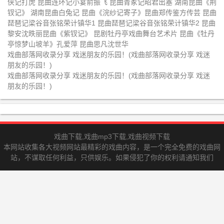
侠记打虎 昆曲连环记小宴俞振飞 昆曲青冢记昭君出塞 湖南昆曲《荆
园惊梦》
裘彩萍
昆曲谷好好昆曲《五子登科之借扇
昆曲单雯张争耀昆曲折子戏《踏伞
钗记》 湖南昆曲白兔记 昆曲《浣纱记寄子》昆曲郑传鉴方传芸 昆曲
琵琶记梁谷音张铭荣计镇华1 昆曲琵琶记梁谷音张铭荣计镇华2 昆曲
寄子水斗》
佳期惊变偷诗》
昆曲计镇华梁谷音昆曲《邯郸梦》
昆曲侯爽晖王振义昆曲《百花记赠
黎安沈昳丽昆曲《紫钗记》 昆剧牡丹亭戏曲舞台艺术片 昆曲《牡丹
亭惊梦山坡羊》孔爱萍 昆曲思凡沈世华
剑》
昆曲鲍学军姚继荪张寄蝶徐云秀昆
昆曲倪泓丁芸林未冷冰冰谷好好张
戏曲部落网收录分享 戏迷朋友的乐园！(戏曲部落网收录分享 戏迷
曲《打虎游街》
军黎安昆曲《白蛇传》
朋友的乐园！)
昆曲余彬昆曲《长生殿之梦回春如
昆曲计镇华梁谷音《戏叔别兄》蔡
戏曲部落网收录分享 戏迷朋友的乐园！(戏曲部落网收录分享 戏迷
许》
正仁张静娴乔醋谷好好《扈家庄》
朋友的乐园！)
昆曲罗晨雪《牡丹亭寻梦》
昆曲牡丹亭拾画叫画岳美缇
昆曲窦娥冤斩娥蔡瑶铣王小瑞王宝
昆曲钟馗嫁妹林为林浙昆
忠北昆
昆曲紫钗记阳关折柳王奉梅陶铁斧
昆曲钟馗嫁妹侯广有侯爽王瑾邵峥
戏曲下载,戏曲mp3下载,戏曲视频下载
北昆
本网站收集各大视频网站最精彩的戏曲内容，是一个完全免费的戏曲网
昆曲十五贯上1956年王传淞华传浩
昆曲十五贯下1956年王传淞华传浩
站，不谋取任何利益，只供娱乐。如果侵犯了你的权利请通知我们
周传瑛
周传瑛
昆曲断桥梅兰芳
昆曲牡丹亭游园惊梦1960言慧珠俞
振飞梅兰芳
昆曲邯郸梦计镇华
昆曲侯少奎刀会
昆曲长生殿2黎安沈昳丽
昆曲长生殿3蔡正仁张静娴