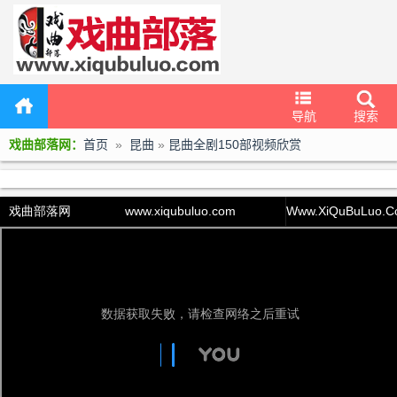
导航
搜索
戏曲部落网：
首页
»
昆曲
»
昆曲全剧150部视频欣赏