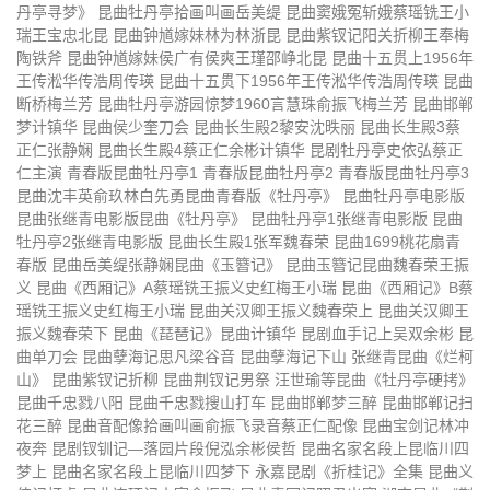
丹亭寻梦》 昆曲牡丹亭拾画叫画岳美缇 昆曲窦娥冤斩娥蔡瑶铣王小
张继青昆曲《牡丹亭离魂》
魏春荣昆曲《游园惊梦》选段
瑞王宝忠北昆 昆曲钟馗嫁妹林为林浙昆 昆曲紫钗记阳关折柳王奉梅
陶铁斧 昆曲钟馗嫁妹侯广有侯爽王瑾邵峥北昆 昆曲十五贯上1956年
计镇华粱谷音成志雄昆曲《烂柯山
计镇华粱谷音昆曲《烂柯山痴梦》
王传淞华传浩周传瑛 昆曲十五贯下1956年王传淞华传浩周传瑛 昆曲
逼休》
断桥梅兰芳 昆曲牡丹亭游园惊梦1960言慧珠俞振飞梅兰芳 昆曲邯郸
计镇华张铭荣张静娴梁谷音昆曲
沈昳丽张军昆剧《牡丹亭》
梦计镇华 昆曲侯少奎刀会 昆曲长生殿2黎安沈昳丽 昆曲长生殿3蔡
《琵琶记》
正仁张静娴 昆曲长生殿4蔡正仁余彬计镇华 昆剧牡丹亭史依弘蔡正
王芳黄小午吴双钱振荣汤迟荪昆剧
昆曲《艳云亭痴诉点香》
仁主演 青春版昆曲牡丹亭1 青春版昆曲牡丹亭2 青春版昆曲牡丹亭3
《西施》
昆曲沈丰英俞玖林白先勇昆曲青春版《牡丹亭》 昆曲牡丹亭电影版
《钗钏记相约讨钗》昆曲浙江永嘉
上海昆曲团《玉簪记偷诗催试秋
昆曲张继青电影版昆曲《牡丹亭》 昆曲牡丹亭1张继青电影版 昆曲
昆剧院
江》
牡丹亭2张继青电影版 昆曲长生殿1张军魏春荣 昆曲1699桃花扇青
青春版昆曲《牡丹亭》第一百场演
青春版昆曲《牡丹亭》第一百场演
春版 昆曲岳美缇张静娴昆曲《玉簪记》 昆曲玉簪记昆曲魏春荣王振
出中
出下
昆曲侯少奎梁谷音张寄蝶音配像
昆曲蔡正仁张静娴《评雪辨踪》
义 昆曲《西厢记》A蔡瑶铣王振义史红梅王小瑞 昆曲《西厢记》B蔡
瑶铣王振义史红梅王小瑞 昆曲关汉卿王振义魏春荣上 昆曲关汉卿王
《打虎游街》《戏叔别兄》
昆曲蔡正仁《红梨记亭会》
昆曲李胜素《牡丹亭游园》
振义魏春荣下 昆曲《琵琶记》昆曲计镇华 昆剧血手记上吴双余彬 昆
曲单刀会 昆曲孽海记思凡梁谷音 昆曲孽海记下山 张继青昆曲《烂柯
昆曲华文漪岳美缇《晴雯》
昆曲蔡正仁张静娴《长生殿絮阁》
山》 昆曲紫钗记折柳 昆曲荆钗记男祭 汪世瑜等昆曲《牡丹亭硬拷》
昆曲千忠戮八阳 昆曲千忠戮搜山打车 昆曲邯郸梦三醉 昆曲邯郸记扫
张继青《牡丹亭》昆曲电影版
张继青昆剧《朱买臣休妻烂柯山痴
花三醉 昆曲音配像拾画叫画俞振飞录音蔡正仁配像 昆曲宝剑记林冲
夜奔 昆剧钗钏记—落园片段倪泓余彬侯哲 昆曲名家名段上昆临川四
梦泼水》1998
昆曲华文漪顾铁华昆曲《牡丹亭游
昆曲《牡丹亭游园惊梦》昆曲刘效
梦上 昆曲名家名段上昆临川四梦下 永嘉昆剧《折桂记》全集 昆曲义