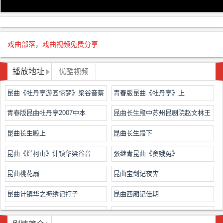
戏曲部落，戏曲视频免费分享
播放地址
优酷视频
昆曲《牡丹亭游园惊梦》梁谷音蔡
青春版昆曲《牡丹亭》上
正仁
青春版昆曲牡丹亭2007中本
昆曲长生殿中苏州昆剧院赵文林王
芳主演
昆曲长生殿上
昆曲长生殿下
昆曲《烂柯山》计镇华梁谷音
张继青昆曲《窦娥冤》
昆曲桃花扇
昆曲宝剑记夜奔
昆曲计镇华之褥绣记打子
昆曲西厢记佳期
昆曲牡丹亭寻梦
昆曲孽海记思凡