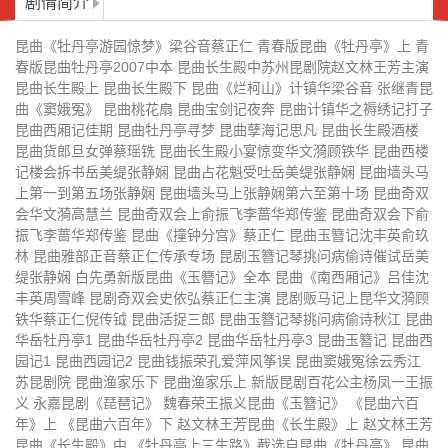
剧情简介
昆曲长生殿酒楼
昆曲货郎旦女弹蔡瑶铣
昆曲《牡丹亭游园惊梦》梁谷音蔡正仁 青春版昆曲《牡丹亭》上 青
昆曲长生殿小宴惊变华文漪顾铁华
昆曲西楼记楼会拆书岳美缇张静娴
春版昆曲牡丹亭2007中本 昆曲长生殿中苏州昆剧院赵文林王芳主演
昆曲长生殿上 昆曲长生殿下 昆曲《烂柯山》计镇华梁谷音 张继青昆
昆曲占花魁受吐岳美缇张静娴
昆曲墙头马上第一到第五场张静娴
曲《窦娥冤》 昆曲桃花扇 昆曲宝剑记夜奔 昆曲计镇华之褥绣记打子
昆曲西厢记佳期 昆曲牡丹亭寻梦 昆曲孽海记思凡 昆曲长生殿酒楼
昆曲墙头马上张静娴第六至第十场
昆曲奇双会华文漪高慧兰
昆曲货郎旦女弹蔡瑶铣 昆曲长生殿小宴惊变华文漪顾铁华 昆曲西楼
记楼会拆书岳美缇张静娴 昆曲占花魁受吐岳美缇张静娴 昆曲墙头马
昆曲奇双会上俞振飞李蔷华郑传鉴
昆曲奇双会下俞振飞李蔷华郑传鉴
上第一到第五场张静娴 昆曲墙头马上张静娴第六至第十场 昆曲奇双
会华文漪高慧兰 昆曲奇双会上俞振飞李蔷华郑传鉴 昆曲奇双会下俞
昆曲《撞钟分宫》蔡正仁
昆曲玉簪记沈丰英俞玖林
振飞李蔷华郑传鉴 昆曲《撞钟分宫》蔡正仁 昆曲玉簪记沈丰英俞玖
林 昆曲雅部正音蔡正仁传承专场 昆剧玉簪记琴挑问病偷诗催试岳美
昆曲雅部正音蔡正仁传承专场
昆剧玉簪记琴挑问病偷诗催试岳美
缇张静娴 白先勇新版昆曲《玉簪记》全本 昆曲《南西厢记》吕佳沈
缇张静娴
丰英周雪峰 昆剧奇双会史依弘蔡正仁主演 昆剧贩马记上昆华文漪顾
白先勇新版昆曲《玉簪记》全本
昆曲《南西厢记》吕佳沈丰英周雪
铁华蔡正仁倪传钺 昆曲活捉三郎 昆曲玉簪记琴挑问病偷诗秋江 昆曲
峰
华岳牡丹亭1 昆曲华岳牡丹亭2 昆曲华岳牡丹亭3 昆曲玉簪记 昆曲西
昆剧奇双会史依弘蔡正仁主演
昆剧贩马记上昆华文漪顾铁华蔡正
园记1 昆曲西园记2 昆曲钱振荣孔爱萍风筝误 昆曲窦娥冤徐云秀江
仁倪传钺
苏昆剧院 昆曲渔家乐下 昆曲渔家乐上 新版昆剧百花公主杨凤一王振
昆曲活捉三郎
昆曲玉簪记琴挑问病偷诗秋江
义 永嘉昆剧《琵琶记》 魏春荣王振义昆曲《玉簪记》 《昆曲六百
年》上 《昆曲六百年》下 赵文林王芳昆曲《长生殿》上 赵文林王芳
昆曲华岳牡丹亭1
昆曲华岳牡丹亭2
昆曲《长生殿》中 《牡丹亭上三生路》截选自昆曲《牡丹亭》 昆曲